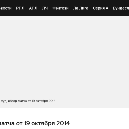
вости
РПЛ
АПЛ
ЛЧ
Фэнтези
Ла Лига
Серия А
Бундесл
туд: обзор матча от 19 октября 2014
атча от 19 октября 2014