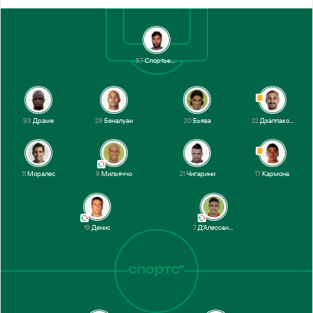
57
Спортьелло
93
Драме
29
Беналуан
20
Бьява
22
Дзаппакоста
11
Моралес
8
Мильяччо
21
Чигарини
17
Кармона
19
Денис
7
Д'Алессандро