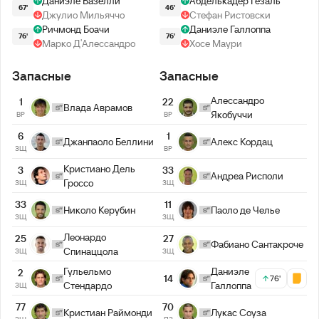
Даниэле Базелли
Абделькадер Гезаль
67'
46'
Джулио Мильяччо
Стефан Ристовски
Ричмонд Боачи
Даниэле Галлоппа
76'
76'
Марко Д′Алессандро
Хосе Маури
Запасные
Запасные
Алессандро
1
22
Влада Аврамов
Якобуччи
ВР
ВР
6
1
Джанпаоло Беллини
Алекс Кордац
ЗЩ
ВР
Кристиано Дель
3
33
Андреа Рисполи
Гроссо
ЗЩ
ЗЩ
33
11
Николо Керубин
Паоло де Челье
ЗЩ
ЗЩ
Леонардо
25
27
Фабиано Сантакроче
Спинаццола
ЗЩ
ЗЩ
Гульельмо
Даниэле
2
14
76'
Стендардо
Галлоппа
ЗЩ
77
70
Кристиан Раймонди
Лукас Соуза