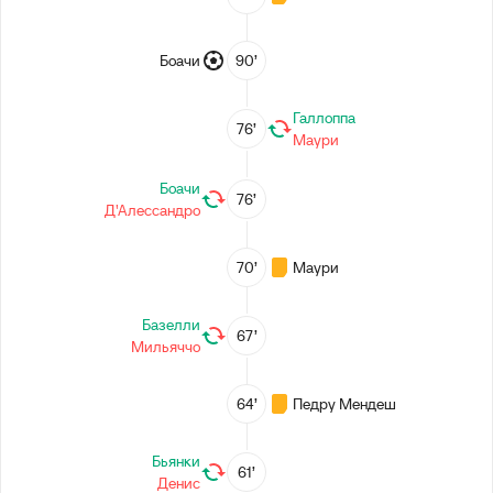
Боачи
90’
Галлоппа
76’
Маури
Боачи
76’
Д'Алессандро
70’
Маури
Базелли
67’
Мильяччо
64’
Педру Мендеш
Бьянки
61’
Денис