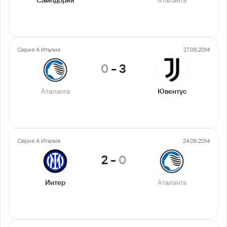
Сампдория
Аталанта
Серия А Италия
27.09.2014
0
-
3
Аталанта
Ювентус
Серия А Италия
24.09.2014
2
-
0
Интер
Аталанта