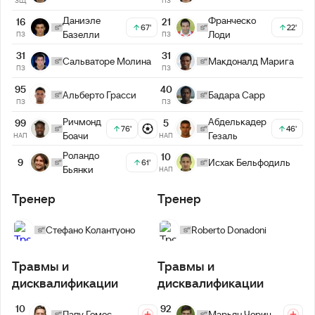
ЗЩ
ПЗ
Даниэле
Франческо
16
21
67'
22'
Базелли
Лоди
ПЗ
ПЗ
31
31
Сальваторе Молина
Макдоналд Марига
ПЗ
ПЗ
95
40
Альберто Грасси
Бадара Сарр
ПЗ
ПЗ
Ричмонд
Абделькадер
99
5
76'
46'
Боачи
Гезаль
НАП
НАП
Роландо
10
9
Исхак Бельфодиль
61'
Бьянки
НАП
Тренер
Тренер
Стефано Колантуоно
Roberto Donadoni
Травмы и
Травмы и
дисквалификации
дисквалификации
10
92
Папу Гомес
Марьян Чорич