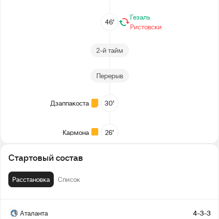
Гезаль
46’
Ристовски
2-й тайм
Перерыв
Дзаппакоста
30’
Кармона
26’
Стартовый состав
Лоди
22’
Хоркера
Расстановка
Список
1-й тайм
Аталанта
4-3-3