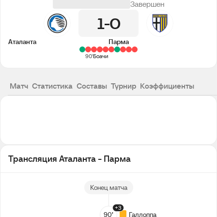
Завершен
1
0
Аталанта
Парма
90'
Боачи
Матч
Статистика
Составы
Турнир
Коэффициенты
Трансляция Аталанта - Парма
Конец матча
+3
90’
Галлоппа