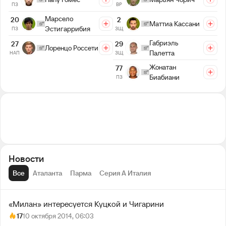
ПЗ
ВР
Марсело
20
2
Маттиа Кассани
Эстигаррибия
ПЗ
ЗЩ
Габриэль
29
27
Лоренцо Россети
Палетта
ЗЩ
НАП
Жонатан
77
Биабиани
ПЗ
Новости
Все
Аталанта
Парма
Серия А Италия
«Милан» интересуется Куцкой и Чигарини
17
10 октября 2014, 06:03