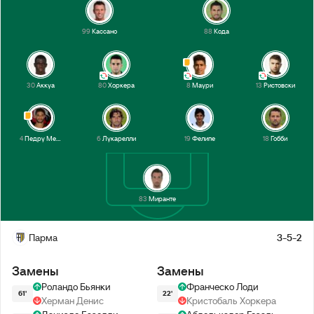
99
Кассано
88
Кода
30
Аккуа
80
Хоркера
8
Маури
13
Ристовски
4
Педру Мендеш
6
Лукарелли
19
Фелипе
18
Гобби
83
Миранте
Парма
3-5-2
Замены
Замены
Роландо Бьянки
Франческо Лоди
61'
22'
Херман Денис
Кристобаль Хоркера