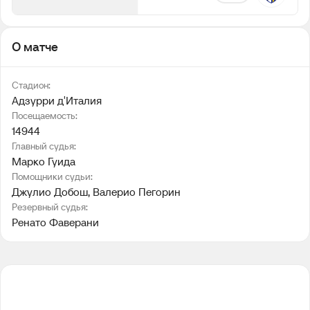
О матче
Стадион:
Адзурри д′Италия
Посещаемость:
14944
Главный судья:
Марко Гуида
Помощники судьи:
Джулио Добош
, 
Валерио Пегорин
Резервный судья:
Ренато Фаверани