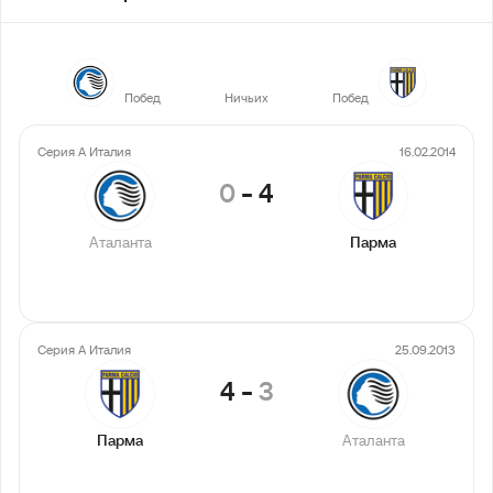
7
9
12
Побед
Ничьих
Побед
Серия А Италия
16.02.2014
0
-
4
Аталанта
Парма
Серия А Италия
25.09.2013
4
-
3
Парма
Аталанта