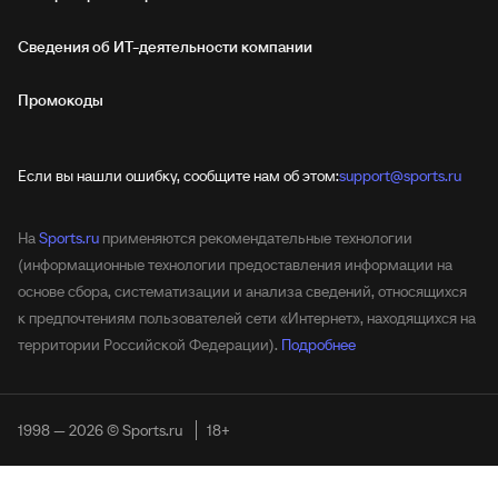
Сведения об ИТ‑деятельности компании
Промокоды
Если вы нашли ошибку, сообщите нам об этом:
support@sports.ru
На
Sports.ru
применяются рекомендательные технологии
(информационные технологии предоставления информации на
основе сбора, систематизации и анализа сведений, относящихся
к предпочтениям пользователей сети «Интернет», находящихся на
территории Российской Федерации).
Подробнее
1998 — 2026 © Sports.ru
18+