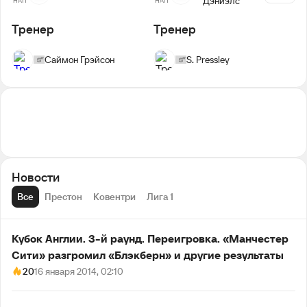
Дэниэлс
НАП
НАП
Тренер
Тренер
Саймон Грэйсон
S. Pressley
Новости
Все
Престон
Ковентри
Лига 1
Кубок Англии. 3-й раунд. Переигровка. «Манчестер
Сити» разгромил «Блэкберн» и другие результаты
20
16 января 2014, 02:10