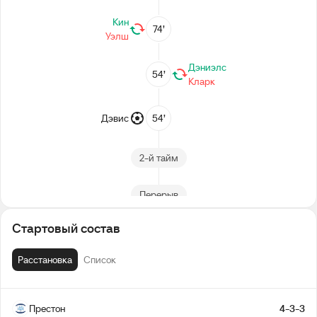
Кин
74’
Уэлш
Дэниэлс
54’
Кларк
Дэвис
54’
2-й тайм
Перерыв
Стартовый состав
Уайзмэн
23’
Расстановка
Список
1-й тайм
Престон
4-3-3