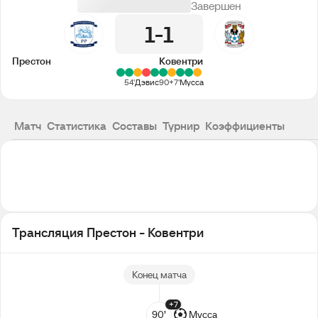
Завершен
1
1
Престон
Ковентри
54'
Дэвис
90+7'
Мусса
Матч
Статистика
Составы
Турнир
Коэффициенты
Трансляция Престон - Ковентри
Конец матча
+7
90’
Мусса