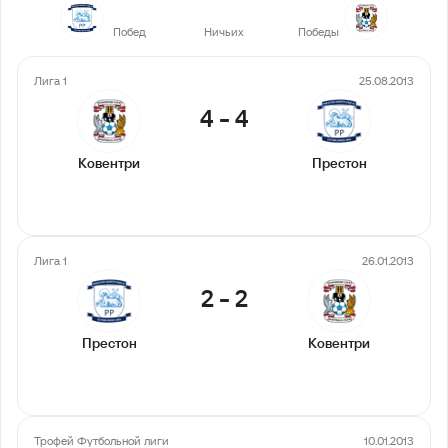
12
9
3
Побед
Ничьих
Победы
Лига 1
25.08.2013
4
-
4
Ковентри
Престон
Лига 1
26.01.2013
2
-
2
Престон
Ковентри
Трофей Футбольной лиги
10.01.2013