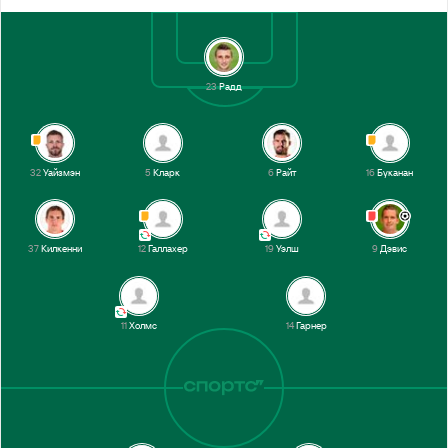
23
Радд
32
Уайзмэн
5
Кларк
6
Райт
16
Буканан
37
Килкенни
12
Галлахер
19
Уэлш
9
Дэвис
11
Холмс
14
Гарнер