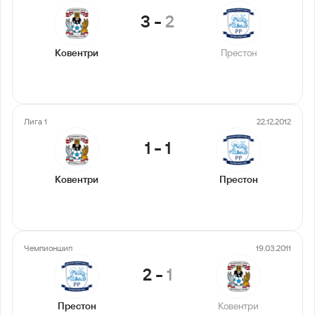
3
-
2
Ковентри
Престон
Лига 1
22.12.2012
1
-
1
Ковентри
Престон
Чемпионшип
19.03.2011
2
-
1
Престон
Ковентри