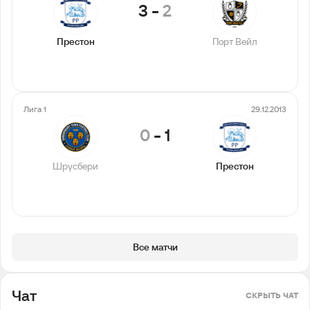
3
-
2
Престон
Порт Вейл
Лига 1
29.12.2013
0
-
1
Шрусбери
Престон
Все матчи
Чат
СКРЫТЬ ЧАТ