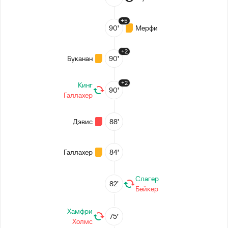
+5
90’
Мерфи
+2
Буканан
90’
+2
Кинг
90’
Галлахер
Дэвис
88’
Галлахер
84’
Слагер
82’
Бейкер
Хамфри
75’
Холмс