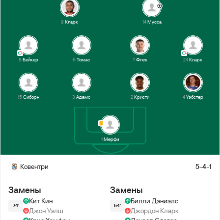
9
Кларк
14
Мусса
8
Бейкер
6
Томас
7
Флек
24
Кларк
15
Сиборн
3
Адамс
2
Кристи
4
Уэбстер
1
Мерфи
Ковентри
5-4-1
Замены
Замены
Кит Кин
Билли Дэниэлс
74'
54'
Джон Уэлш
Джордон Кларк