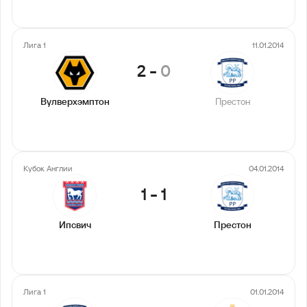
Лига 1
11.01.2014
2
-
0
Вулверхэмптон
Престон
Кубок Англии
04.01.2014
1
-
1
Ипсвич
Престон
Лига 1
01.01.2014