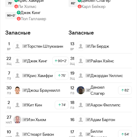
Крис Хамфри
Дензел Слагер
75'
82'
Ли Холмс
Карл Бейкер
Джек Кинг
90+2'
Пол Галлахер
Запасные
Запасные
1
13
Торстен Штукманн
Ли Бердж
ВР
ВР
22
31
Джек Кинг
Райан Хэйнс
90+2'
ЗЩ
ЗЩ
7
19
Крис Хамфри
Джордан Уиллис
75'
ПЗ
ЗЩ
Дензел
30
12
Джош Браунхилл
82'
Слагер
ПЗ
ПЗ
2
18
Кит Кин
Аарон Филлипс
74'
ПЗ
ПЗ
27
Иэн Хьюм
16
Адам Бартон
НАП
Билли
10
17
Стюарт Бивон
54'