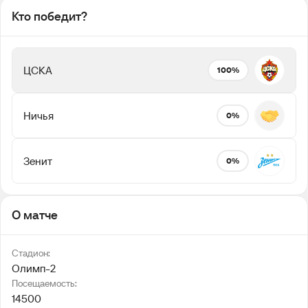
Кто победит?
ЦСКА
100%
Ничья
0%
Зенит
0%
О матче
Стадион:
Олимп-2
Посещаемость:
14500