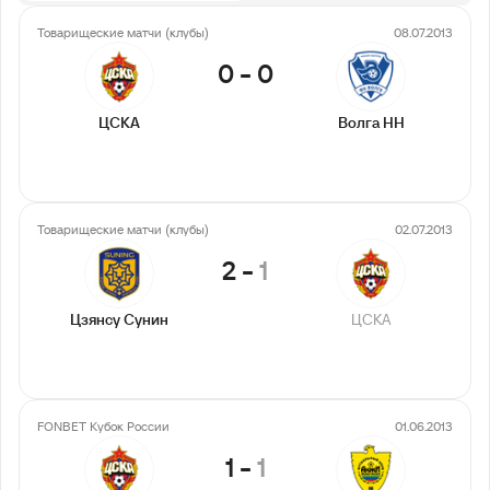
Товарищеские матчи (клубы)
08.07.2013
0
-
0
ЦСКА
Волга НН
Товарищеские матчи (клубы)
02.07.2013
2
-
1
Цзянсу Сунин
ЦСКА
FONBET Кубок России
01.06.2013
1
-
1