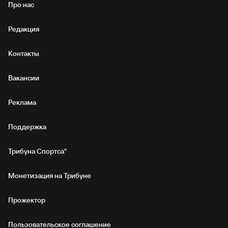
Про нас
Редакция
Контакты
Вакансии
Реклама
Поддержка
Трибуна Спортса"
Монетизация на Трибуне
Прожектор
Пользовательское соглашение