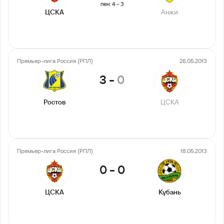
пен: 4 - 3
ЦСКА
Анжи
Премьер-лига Россия (РПЛ)
26.05.2013
3
-
0
Ростов
ЦСКА
Премьер-лига Россия (РПЛ)
18.05.2013
0
-
0
ЦСКА
Кубань