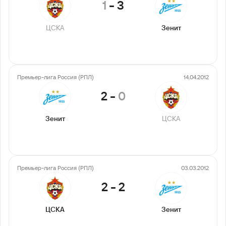
1
-
3
ЦСКА
Зенит
Премьер-лига Россия (РПЛ)
14.04.2012
2
-
0
Зенит
ЦСКА
Премьер-лига Россия (РПЛ)
03.03.2012
2
-
2
ЦСКА
Зенит