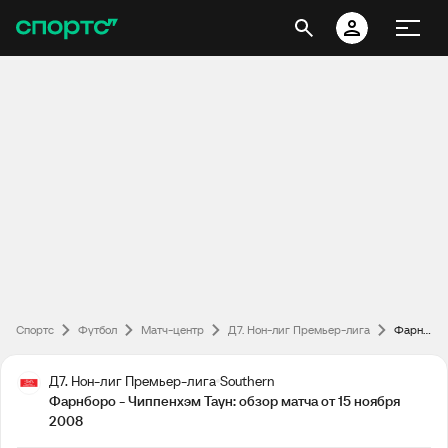
Спортс
Футбол
Матч-центр
Д7. Нон-лиг Премьер-лига
Фарнборо - Чиппенхэм Таун: обзор матча от 15 ноября 2008
Д7. Нон-лиг Премьер-лига
Southern
Фарнборо - Чиппенхэм Таун: обзор матча от 15 ноября
2008