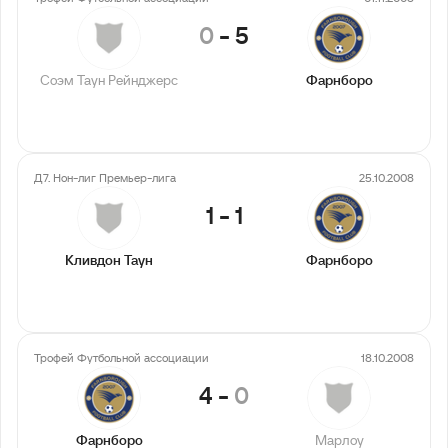
0
-
5
Соэм Таун Рейнджерс
Фарнборо
Д7. Нон-лиг Премьер-лига
25.10.2008
1
-
1
Кливдон Таун
Фарнборо
Трофей Футбольной ассоциации
18.10.2008
4
-
0
Фарнборо
Марлоу