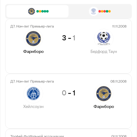
Д7. Нон-лиг Премьер-лига
11.11.2008
3
-
1
Фарнборо
Бедфорд Таун
Д7. Нон-лиг Премьер-лига
08.11.2008
0
-
1
Хейлсоуэн
Фарнборо
Трофей Футбольной ассоциации
01.11.2008