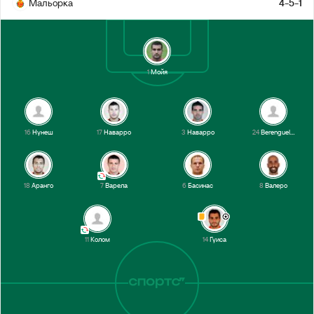
Мальорка
4-5-1
Гуиса
21’
1-й тайм
1
Мойя
16
Нунеш
17
Наварро
3
Наварро
24
Berenguel del Pino
18
Аранго
7
Варела
6
Басинас
8
Валеро
11
Колом
14
Гуиса