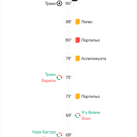
Трехо
90’
88’
Лопес
80’
Портильо
79’
Аспиликуэта
Трехо
75’
Варела
73’
Портильо
Угу Виана
69’
Фонт
Чори Кастро
68’