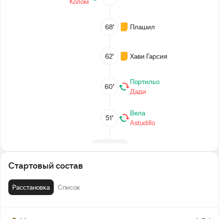
Колом
68’
Плашил
62’
Хави Гарсия
Портильо
60’
Дади
Вела
51’
Astudillo
2-й тайм
Стартовый состав
Перерыв
Расстановка
Список
Гуиса
32’