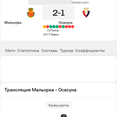
Завершен
2
1
Мальорка
Осасуна
32'
Гуиса
90+1'
Трехо
Матч
Статистика
Составы
Турнир
Коэффициенты
Трансляция Мальорка - Осасуна
Конец матча
+1