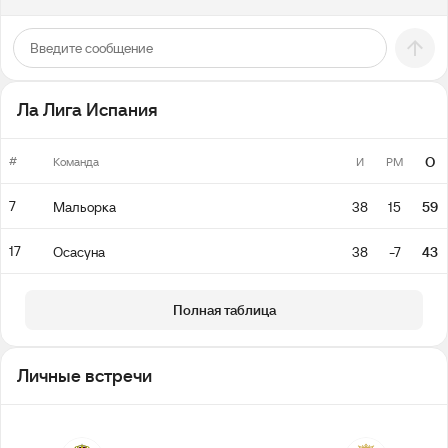
Ла Лига Испания
#
О
Команда
И
РМ
7
Мальорка
38
15
59
17
Осасуна
38
-7
43
Полная таблица
Личные встречи