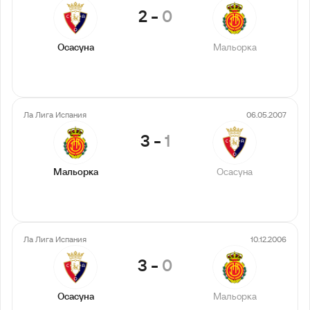
2
-
0
Осасуна
Мальорка
Ла Лига Испания
06.05.2007
3
-
1
Мальорка
Осасуна
Ла Лига Испания
10.12.2006
3
-
0
Осасуна
Мальорка