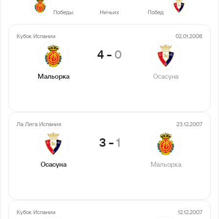
4
6
9
Победы
Ничьих
Побед
Кубок Испании
02.01.2008
4
-
0
Мальорка
Осасуна
Ла Лига Испания
23.12.2007
3
-
1
Осасуна
Мальорка
Кубок Испании
12.12.2007