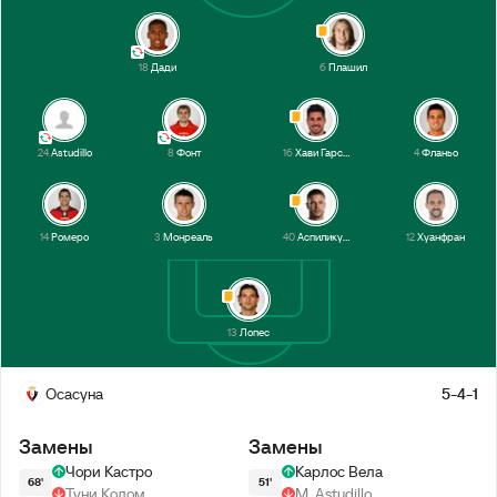
18
Дади
6
Плашил
24
Astudillo
8
Фонт
16
Хави Гарсия
4
Фланьо
14
Ромеро
3
Монреаль
40
Аспиликуэта
12
Хуанфран
13
Лопес
Осасуна
5-4-1
Замены
Замены
Чори Кастро
Карлос Вела
68'
51'
Туни Колом
M. Astudillo