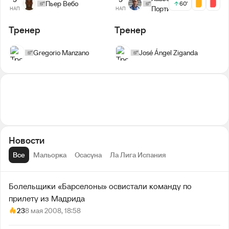
Пьер Вебо
60'
Портильо
НАП
НАП
Тренер
Тренер
Gregorio Manzano
José Ángel Ziganda
Новости
Все
Мальорка
Осасуна
Ла Лига Испания
Болельщики «Барселоны» освистали команду по
прилету из Мадрида
23
8 мая 2008, 18:58