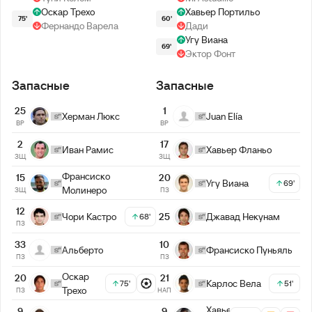
Оскар Трехо
Хавьер Портильо
75'
60'
Фернандо Варела
Дади
Угу Виана
69'
Эктор Фонт
Запасные
Запасные
25
1
Херман Люкс
Juan Elía
ВР
ВР
2
17
Иван Рамис
Хавьер Фланьо
ЗЩ
ЗЩ
Франсиско
15
20
Угу Виана
69'
Молинеро
ЗЩ
ПЗ
12
Чори Кастро
25
Джавад Некунам
68'
ПЗ
33
10
Альберто
Франсиско Пуньяль
ПЗ
ПЗ
Оскар
20
21
Карлос Вела
75'
51'
Трехо
ПЗ
НАП
Хавьер
9
9