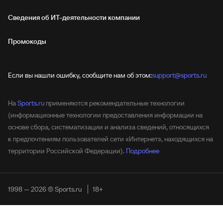
Сведения об ИТ‑деятельности компании
Промокоды
Если вы нашли ошибку, сообщите нам об этом:
support@sports.ru
На
Sports.ru
применяются рекомендательные технологии
(информационные технологии предоставления информации на
основе сбора, систематизации и анализа сведений, относящихся
к предпочтениям пользователей сети «Интернет», находящихся на
территории Российской Федерации).
Подробнее
1998 — 2026 © Sports.ru
18+