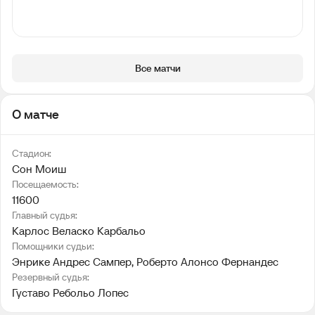
Все матчи
О матче
Стадион:
Сон Моиш
Посещаемость:
11600
Главный судья:
Карлос Веласко Карбальо
Помощники судьи:
Энрике Андрес Сампер
, 
Роберто Алонсо Фернандес
Резервный судья:
Густаво Ребольо Лопес