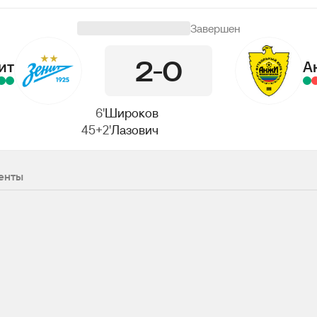
Завершен
2
0
ит
А
6'
Широков
45+2'
Лазович
енты