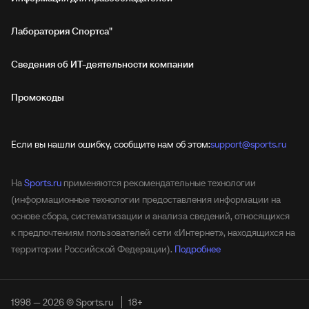
Лаборатория Спортса"
Сведения об ИТ‑деятельности компании
Промокоды
Если вы нашли ошибку, сообщите нам об этом:
support@sports.ru
На
Sports.ru
применяются рекомендательные технологии
(информационные технологии предоставления информации на
основе сбора, систематизации и анализа сведений, относящихся
к предпочтениям пользователей сети «Интернет», находящихся на
территории Российской Федерации).
Подробнее
1998 — 2026 © Sports.ru
18+