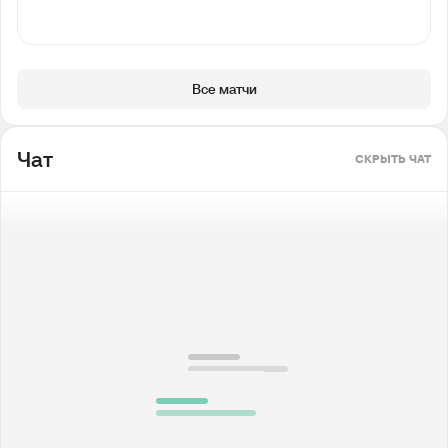
Все матчи
Чат
СКРЫТЬ ЧАТ