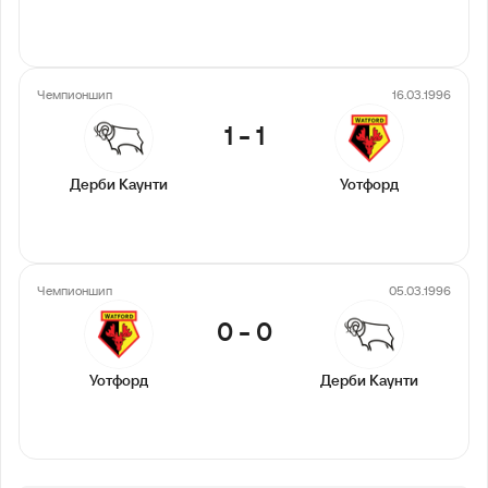
Чемпионшип
16.03.1996
1
-
1
Дерби Каунти
Уотфорд
Чемпионшип
05.03.1996
0
-
0
Уотфорд
Дерби Каунти