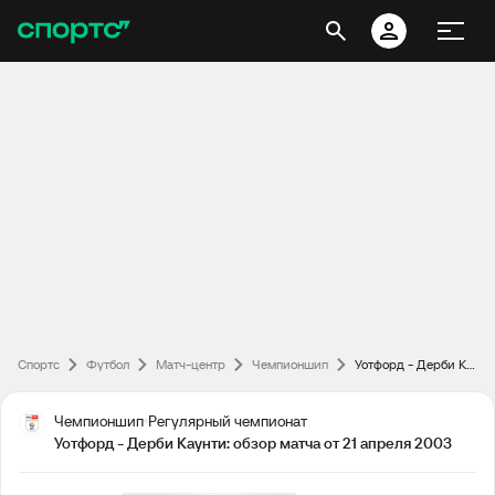
Спортс
Футбол
Матч-центр
Чемпионшип
Уотфорд - Дерби Каунти: обзор матча от 21 апреля 2003
Чемпионшип
Регулярный чемпионат
Уотфорд - Дерби Каунти: обзор матча от 21 апреля 2003