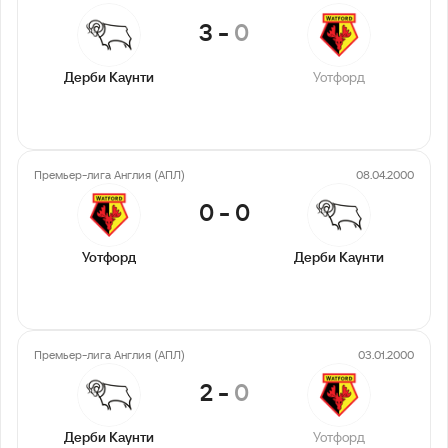
3
-
0
Дерби Каунти
Уотфорд
Премьер-лига Англия (АПЛ)
08.04.2000
0
-
0
Уотфорд
Дерби Каунти
Премьер-лига Англия (АПЛ)
03.01.2000
2
-
0
Дерби Каунти
Уотфорд