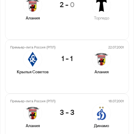
2
-
0
Алания
Торпедо
Премьер-лига Россия (РПЛ)
22.07.2001
1
-
1
Крылья Советов
Алания
Премьер-лига Россия (РПЛ)
18.07.2001
3
-
3
Алания
Динамо