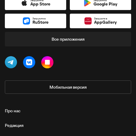
Загрузите в
Загрузите в
App Store
Google Play
Загрузите в
Загрузите в
RuStore
AppGallery
Все приложения
Мобильная версия
Про нас
Редакция