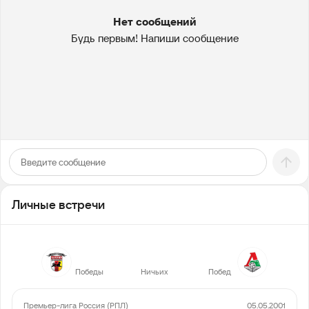
Нет сообщений
Будь первым! Напиши сообщение
Личные встречи
4
5
10
Победы
Ничьих
Побед
Премьер-лига Россия (РПЛ)
05.05.2001