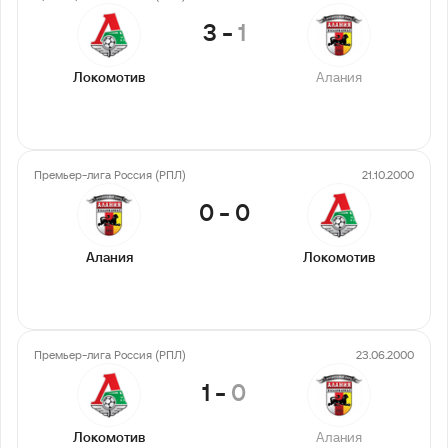
3
-
1
Локомотив
Алания
Премьер-лига Россия (РПЛ)
21.10.2000
0
-
0
Алания
Локомотив
Премьер-лига Россия (РПЛ)
23.06.2000
1
-
0
Локомотив
Алания