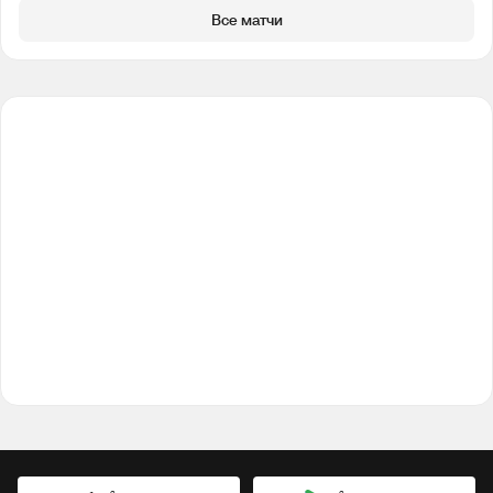
Все матчи