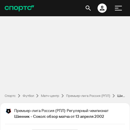
Спортс
Футбол
Матч-центр
Премьер-лига Россия (РПЛ)
Шинник - Сокол: обзор матча от 13 апреля 2002
Премьер-лига Россия (РПЛ)
Регулярный чемпионат
Шинник - Сокол: обзор матча от 13 апреля 2002