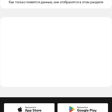
Как только появятся данные, они отобразятся в этом разделе
Загрузите в
Загрузите в
App Store
Google Play