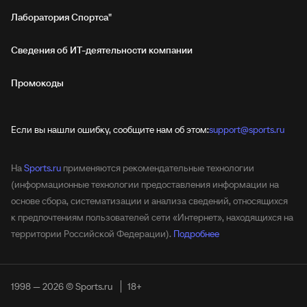
Лаборатория Спортса"
Сведения об ИТ‑деятельности компании
Промокоды
Если вы нашли ошибку, сообщите нам об этом:
support@sports.ru
На
Sports.ru
применяются рекомендательные технологии
(информационные технологии предоставления информации на
основе сбора, систематизации и анализа сведений, относящихся
к предпочтениям пользователей сети «Интернет», находящихся на
территории Российской Федерации).
Подробнее
1998 — 2026 © Sports.ru
18+