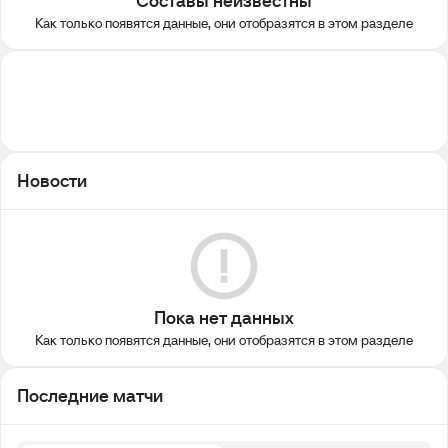
Составы неизвестны
Как только появятся данные, они отобразятся в этом разделе
Новости
Пока нет данных
Как только появятся данные, они отобразятся в этом разделе
Последние матчи