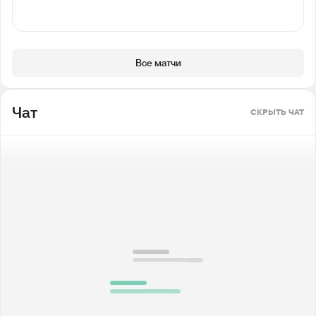
Все матчи
Чат
СКРЫТЬ ЧАТ