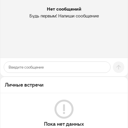
Нет сообщений
Будь первым! Напиши сообщение
Личные встречи
Пока нет данных