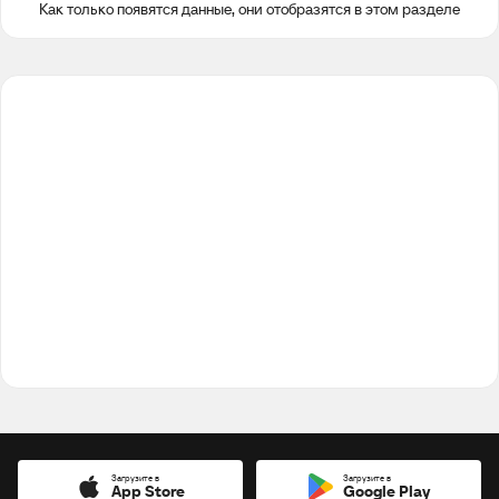
Как только появятся данные, они отобразятся в этом разделе
Загрузите в
Загрузите в
App Store
Google Play