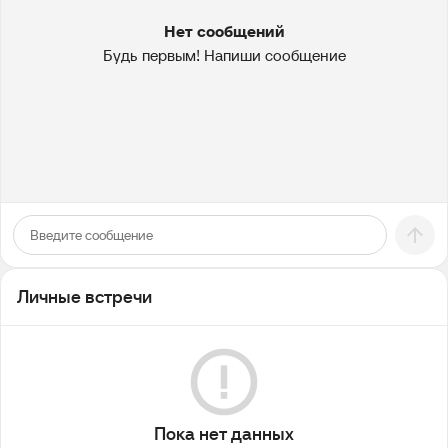
Нет сообщений
Будь первым! Напиши сообщение
Личные встречи
Пока нет данных