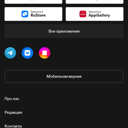
Загрузите в
Загрузите в
RuStore
AppGallery
Все приложения
Мобильная версия
Про нас
Редакция
Контакты