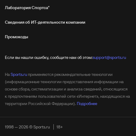
Лаборатория Спортса"
Сведения об ИТ‑деятельности компании
Промокоды
Если вы нашли ошибку, сообщите нам об этом:
support@sports.ru
На
Sports.ru
применяются рекомендательные технологии
(информационные технологии предоставления информации на
основе сбора, систематизации и анализа сведений, относящихся
к предпочтениям пользователей сети «Интернет», находящихся на
территории Российской Федерации).
Подробнее
1998 — 2026 © Sports.ru
18+