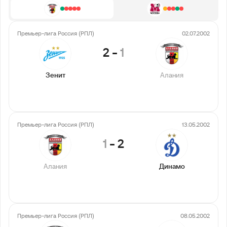
Премьер-лига Россия (РПЛ)
02.07.2002
2
-
1
Зенит
Алания
Премьер-лига Россия (РПЛ)
13.05.2002
1
-
2
Алания
Динамо
Премьер-лига Россия (РПЛ)
08.05.2002