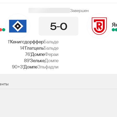
Завершен
5
0
Я
1'
Кенигсдорффер
Бальде
14'
Глатцель
Бальде
76'
Домпе
Фераи
89'
Зельке
Домпе
90+3'
Домпе
Эльфадли
енты