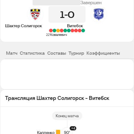
Завершен
1
0
Шахтер Солигорск
Витебск
22'
Ковалевич
Матч
Статистика
Составы
Турнир
Коэффициенты
Трансляция Шахтер Солигорск - Витебск
Конец матча
+4
Капленко
90’