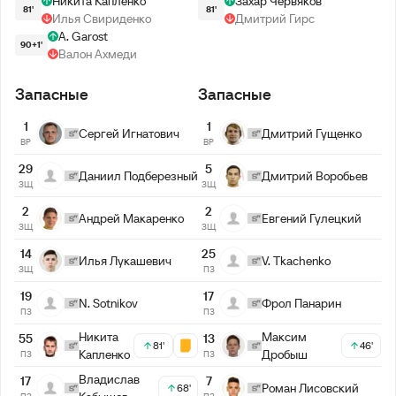
Никита Капленко
Захар Червяков
81'
81'
Илья Свириденко
Дмитрий Гирс
A. Garost
90+1'
Валон Ахмеди
Запасные
Запасные
1
1
Сергей Игнатович
Дмитрий Гущенко
ВР
ВР
29
5
Даниил Подберезный
Дмитрий Воробьев
ЗЩ
ЗЩ
2
2
Андрей Макаренко
Евгений Гулецкий
ЗЩ
ЗЩ
14
25
Илья Лукашевич
V. Tkachenko
ЗЩ
ПЗ
19
17
N. Sotnikov
Фрол Панарин
ПЗ
ПЗ
Никита
Максим
55
13
81'
46'
Капленко
Дробыш
ПЗ
ПЗ
Владислав
17
7
Роман Лисовский
68'