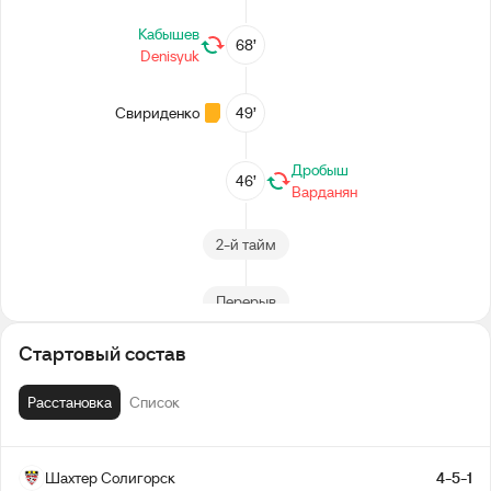
Кабышев
68’
Denisyuk
Свириденко
49’
Дробыш
46’
Варданян
2-й тайм
Перерыв
Стартовый состав
Ковалевич
22’
Расстановка
Список
1-й тайм
Шахтер Солигорск
4-5-1