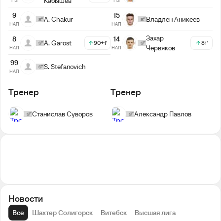
Кабышев
ПЗ
ПЗ
9
15
A. Chakur
Владлен Аникеев
НАП
НАП
Захар
8
14
A. Garost
90+1'
81'
Червяков
НАП
НАП
99
S. Stefanovich
НАП
Тренер
Тренер
Станислав Суворов
Александр Павлов
Новости
Все
Шахтер Солигорск
Витебск
Высшая лига