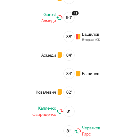
+1
Garost
90’
Ахмеди
Башилов
88’
Вторая ЖК
Ахмеди
84’
84’
Башилов
Ковалевич
82’
Капленко
81’
Свириденко
Червяков
81’
Гирс