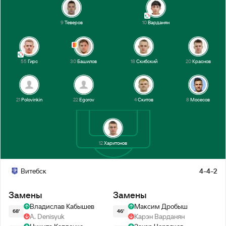
9
Теверов
10
Варданян
55
Гирс
30
Башилов
18
Скибский
20
Краснов
21
Polovinkin
22
Egorov
4
Скитов
8
Мосесов
12
Харитонов
Витебск
4-4-2
Замены
Замены
Владислав Кабышев
Максим Дробыш
68'
46'
A. Denisyuk
Карэн Варданян