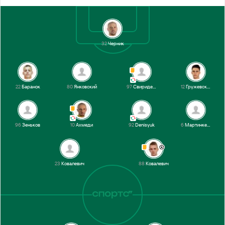
32
Черник
22
Баранок
80
Янковский
97
Свириденко
12
Гружевский
96
Зеньков
10
Ахмеди
92
Denisyuk
6
Мартинкевич
23
Ковалевич
88
Ковалевич