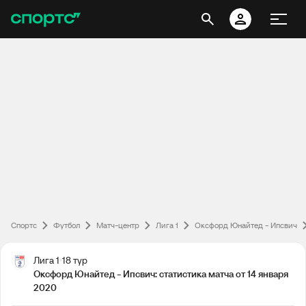
Спортс
Футбол
Матч-центр
Лига 1
Оксфорд Юнайтед - Ипсвич
Лига 1
18 тур
Оксфорд Юнайтед - Ипсвич: статистика матча от 14 января
2020