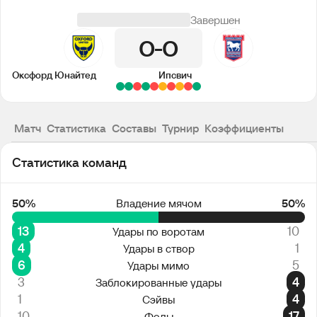
Завершен
0
0
Оксфорд Юнайтед
Ипсвич
Матч
Статистика
Составы
Турнир
Коэффициенты
Статистика команд
50%
Владение мячом
50%
13
10
Удары по воротам
4
1
Удары в створ
6
5
Удары мимо
3
4
Заблокированные удары
1
4
Сэйвы
10
17
Фолы