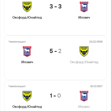
3
-
3
Оксфорд Юнайтед
Ипсвич
Чемпионшип
24.02.1998
5
-
2
Ипсвич
Оксфорд Юнайтед
Чемпионшип
18.10.1997
1
-
0
Оксфорд Юнайтед
Ипсвич