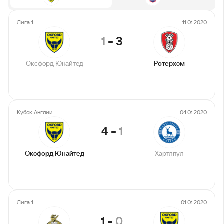
Лига 1
11.01.2020
1
-
3
Оксфорд Юнайтед
Ротерхэм
Кубок Англии
04.01.2020
4
-
1
Оксфорд Юнайтед
Хартлпул
Лига 1
01.01.2020
1
-
0