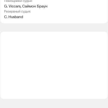
Помощники судьи:
G. Viccars
, 
Саймон Браун
Резервный судья:
C. Husband