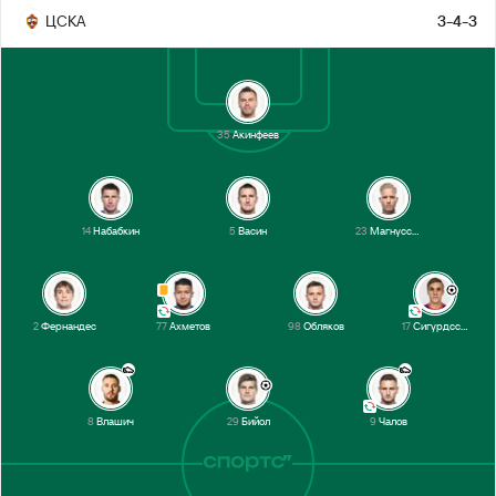
ЦСКА
3-4-3
35
Акинфеев
14
Набабкин
5
Васин
23
Магнуссон
2
Фернандес
77
Ахметов
98
Обляков
17
Сигурдссон
8
Влашич
29
Бийол
9
Чалов