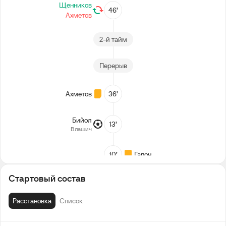
Щенников
46’
Ахметов
2-й тайм
Перерыв
Ахметов
36’
Бийол
13’
Влашич
10’
Гапон
Стартовый состав
1-й тайм
Расстановка
Список