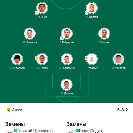
9
Понсе
19
Долгов
99
Закиров
8
Гайдаров
5
Кулик
13
Гиголаев
30
Гапон
28
Калошин
3
Удалый
18
Ахъядов
22
Дюпин
Анжи
5-3-2
Замены
Замены
Георгий Щенников
Гаэль Ондуа