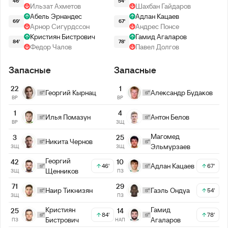
46'
54'
Ильзат Ахметов
Шахбан Гайдаров
Абель Эрнандес
Адлан Кацаев
69'
67'
Арнор Сигурдссон
Андрес Понсе
Кристиян Бистрович
Гамид Агаларов
84'
78'
Федор Чалов
Павел Долгов
Запасные
Запасные
22
1
Георгий Кырнац
Александр Будаков
ВР
ВР
1
4
Илья Помазун
Антон Белов
ВР
ЗЩ
Магомед
3
25
Никита Чернов
Эльмурзаев
ЗЩ
ЗЩ
Георгий
42
10
Адлан Кацаев
46'
67'
Щенников
ЗЩ
ПЗ
71
29
Наир Тикнизян
Гаэль Ондуа
54'
ЗЩ
ПЗ
Кристиян
Гамид
25
14
84'
78'
Бистрович
Агаларов
ПЗ
НАП