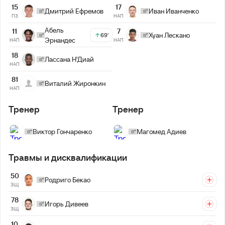
15
17
Дмитрий Ефремов
Иван Иванченко
ПЗ
НАП
Абель
11
7
Хуан Лескано
69'
Эрнандес
НАП
НАП
18
Лассана Н'Диай
НАП
81
Виталий Жиронкин
НАП
Тренер
Тренер
Виктор Гончаренко
Магомед Адиев
Травмы и дисквалификации
50
Родриго Бекао
ЗЩ
78
Игорь Дивеев
ЗЩ
10