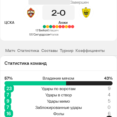
Завершен
2
0
ЦСКА
Анжи
13'
Бийол
Влашич
55'
Сигурдссон
Чалов
Матч
Статистика
Составы
Турнир
Коэффициенты
Статистика команд
57%
Владение мячом
43%
23
9
Удары по воротам
7
4
Удары в створ
9
5
Удары мимо
7
0
Заблокированные удары
16
6
Фолы