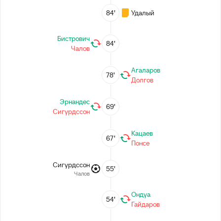
84’
Удалый
Бистрович
84’
Чалов
Агаларов
78’
Долгов
Эрнандес
69’
Сигурдссон
Кацаев
67’
Понсе
Сигурдссон
55’
Чалов
Ондуа
54’
Гайдаров