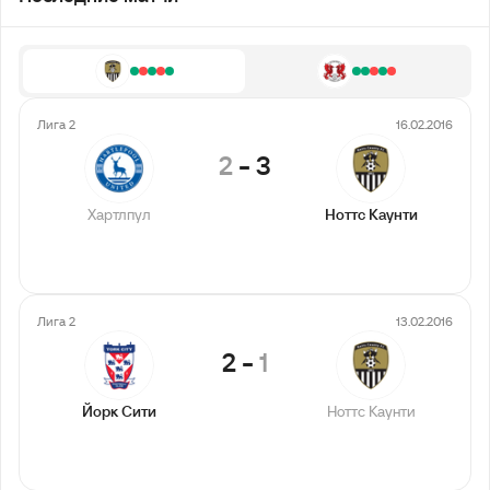
Лига 2
16.02.2016
2
-
3
Хартлпул
Ноттс Каунти
Лига 2
13.02.2016
2
-
1
Йорк Сити
Ноттс Каунти