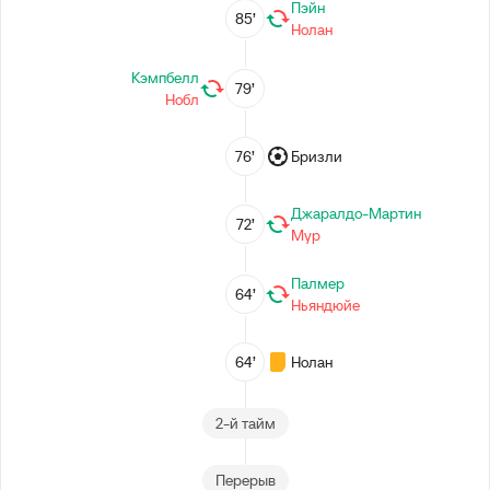
Пэйн
85’
Нолан
Кэмпбелл
79’
Нобл
76’
Бризли
Джаралдо-Мартин
72’
Мур
Палмер
64’
Ньяндюйе
64’
Нолан
2-й тайм
Перерыв