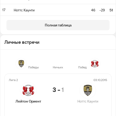
17
Ноттс Каунти
46
-29
51
Полная таблица
Личные встречи
4
5
10
Победы
Ничьих
Побед
Лига 2
03.10.2015
3
-
1
Лейтон Ориент
Ноттс Каунти