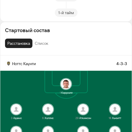
1-й тайм
Стартовый состав
Расстановка
Список
Ноттс Каунти
4-3-3
1
Кэрролл
3
Адамс
6
Холлис
29
Аткинсон
18
Хьюитт