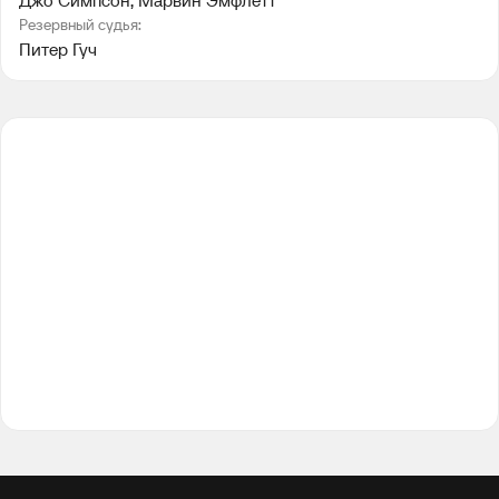
Джо Симпсон
, 
Марвин Эмфлетт
Резервный судья:
Питер Гуч