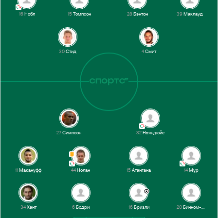
16
Нобл
15
Томпсон
28
Бэнтон
39
Маклауд
30
Стид
4
Смит
27
Симпсон
32
Ньяндюйе
11
Макануфф
44
Нолан
15
Атангана
14
Мур
34
Хант
6
Бодри
16
Бризли
20
Бинном-Уильямс