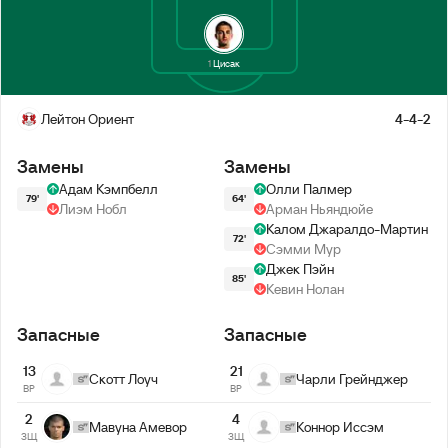
1
Цисак
Лейтон Ориент
4-4-2
Замены
Замены
Адам Кэмпбелл
Олли Палмер
79'
64'
Лиэм Нобл
Арман Ньяндюйе
Калом Джаралдо-Мартин
72'
Сэмми Мур
Джек Пэйн
85'
Кевин Нолан
Запасные
Запасные
13
21
Скотт Лоуч
Чарли Грейнджер
ВР
ВР
2
4
Мавуна Амевор
Коннор Иссэм
ЗЩ
ЗЩ