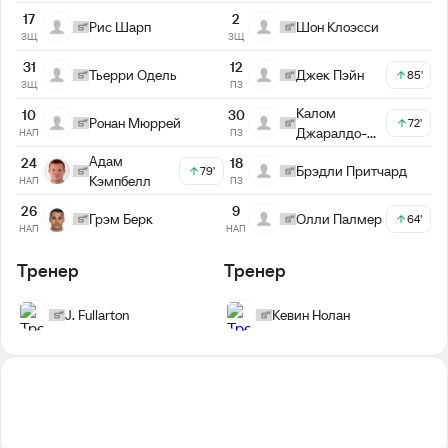
17
2
Рис Шарп
Шон Клоэсси
ЗЩ
ЗЩ
31
12
Тьерри Одель
Джек Пэйн
85'
ЗЩ
ПЗ
Калом
10
30
Ронан Мюррей
72'
Джаралдо-
НАП
ПЗ
Мартин
Адам
24
18
Брэдли Притчард
79'
Кэмпбелл
НАП
ПЗ
26
9
Грэм Берк
Олли Палмер
64'
НАП
НАП
Тренер
Тренер
J. Fullarton
Кевин Нолан