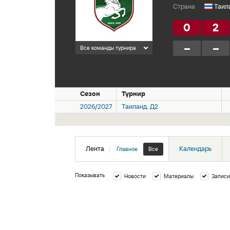
Страна
Таил
0
2
–
–
Все команды турнира
Сезон
Турнир
2026/2027
Таиланд. Д2
Лента
|
Календарь
Главное
Все
Показывать
Новости
Материалы
Записи