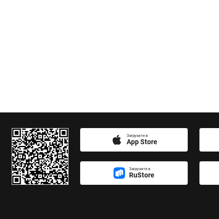
Загрузите в
App Store
Загрузите в
RuStore