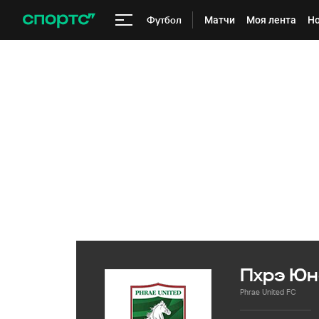
Футбол
Матчи
Моя лента
Но
Пхрэ Юн
Phrae United FC