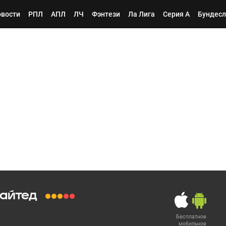
вости
РПЛ
АПЛ
ЛЧ
Фэнтези
Ла Лига
Серия А
Бундесл
айтед
Бесплатное
мобильное