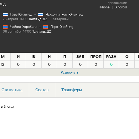
приложение
анд
iPhone
|
Android
Пхрэ Юнайтед
–
Накхонпатхом Юнайтед
25 апреля 14:00
Таиланд. Д2
|
завершен
Чайнат Хорнбилл
–
Пхрэ Юнайтед
06 сентября 14:00
Таиланд. Д2
|
М
И
В
Н
П
ЗАБ
ПРОП
РАЗН
О
12
0
0
0
0
0
0
0
0
Развернуть
Статистика
Состав
Трансферы
 в блогах