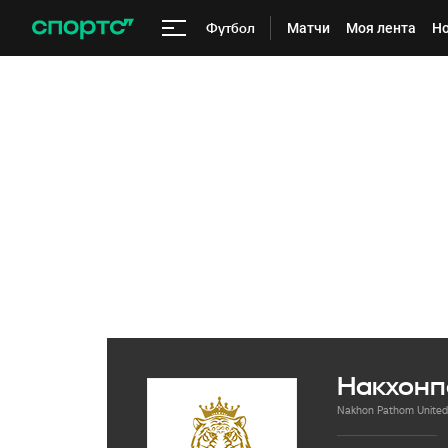
Футбол
Матчи
Моя лента
Но
Накхонп
Nakhon Pathom Unite