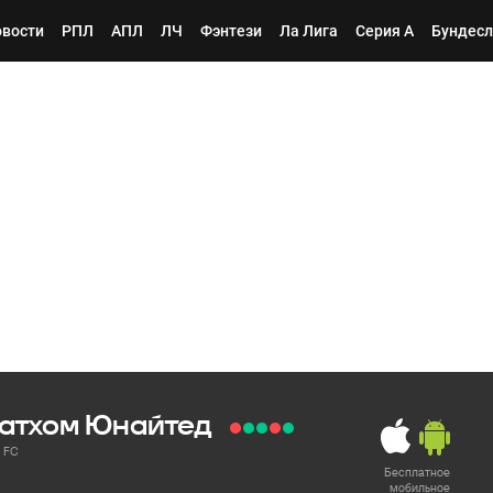
вости
РПЛ
АПЛ
ЛЧ
Фэнтези
Ла Лига
Серия А
Бундесл
атхом Юнайтед
d FC
Бесплатное
мобильное