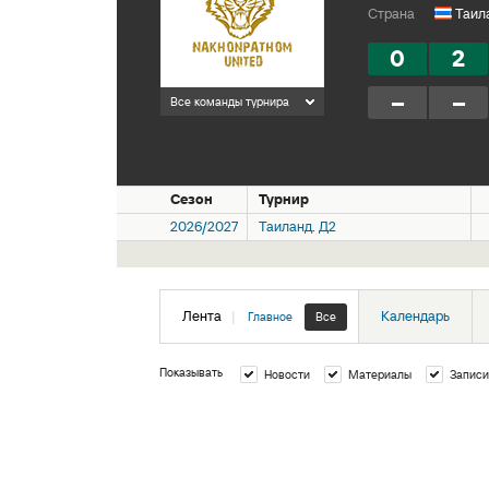
Страна
Таил
0
2
–
–
Все команды турнира
Сезон
Турнир
2026/2027
Таиланд. Д2
Лента
|
Календарь
Главное
Все
Показывать
Новости
Материалы
Записи