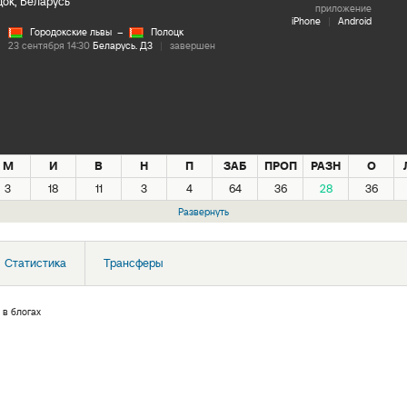
ок, Беларусь
приложение
iPhone
|
Android
Городокские львы
–
Полоцк
23 сентября 14:30
Беларусь. Д3
|
завершен
М
И
В
Н
П
ЗАБ
ПРОП
РАЗН
О
3
18
11
3
4
64
36
28
36
Развернуть
Статистика
Трансферы
 в блогах