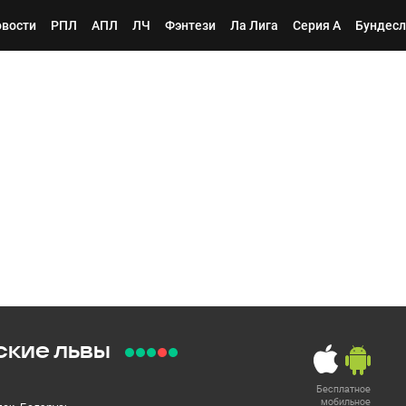
вости
РПЛ
АПЛ
ЛЧ
Фэнтези
Ла Лига
Серия А
Бундесл
ские львы
Бесплатное
мобильное