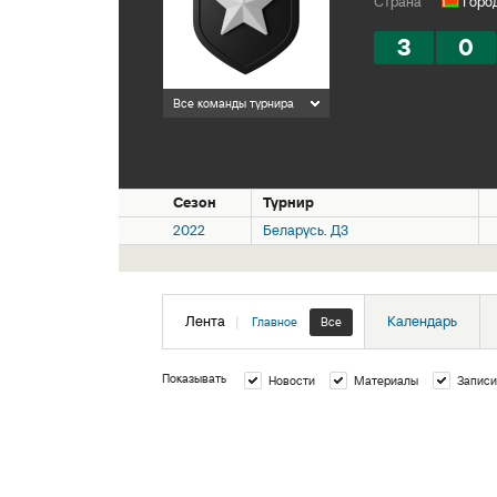
Страна
Город
3
0
Все команды турнира
Сезон
Турнир
2022
Беларусь. Д3
Лента
|
Календарь
Главное
Все
Показывать
Новости
Материалы
Записи