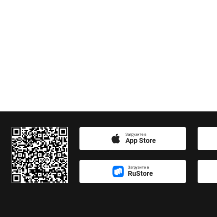
Загрузите в
App Store
Загрузите в
RuStore