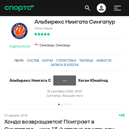
Альбирекс Ниигата Сингапур
Albirex Niigata
Сингапур, Сингапур
ПОДПИСАТЬСЯ
ЛЕНТА
СОСТАВ
МАТЧИ
СТАТИСТИКА
ТАБЛИЦА
НОВОСТИ
ЗАПИСИ В БЛОГАХ
—
Альбирекс Ниигата С
Хеган Юнайтед
18 сентября 2026, 14:30
Сингапур. Высшая лига
+25
27 апреля, 15:15
Хонда возвращается! Поиграет в