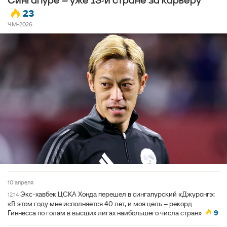
Сингапуре – уже 13-й стране за карьеру
23
ЧМ-2026
10 апреля
Экс-хавбек ЦСКА Хонда перешел в сингапурский «Джуронг»:
12:14
«В этом году мне исполняется 40 лет, и моя цель – рекорд
Гиннесса по голам в высших лигах наибольшего числа стран»
9