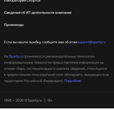
Лаборатория Спортса"
Сведения об ИТ‑деятельности компании
Промокоды
Если вы нашли ошибку, сообщите нам об этом:
support@sports.ru
На
Sports.ru
применяются рекомендательные технологии
(информационные технологии предоставления информации на
основе сбора, систематизации и анализа сведений, относящихся
к предпочтениям пользователей сети «Интернет», находящихся на
территории Российской Федерации).
Подробнее
1998 — 2026 © Sports.ru
18+