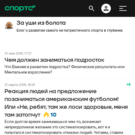
За уши из болота
Блог о развитии самого не патриотичного спорта в глубинке.
31 мая 2018, 17:27
Чем должен заниматься подросток
Что Важнее в развитии подростка? Физические результаты или
Ментальное взросление?
+8
12 марта 2018, 18:19
Реакция людей на предложение
позаниматься американским футболом!
Или «Не, ребят, там же лоси здоровые, меня
10
там затопчут
Если долгое время занимаешься чем-то, возникает
непреодолимое желание это систематизировать, вот я и
попытался систематизировать отмазки людей. Читаем, ставим