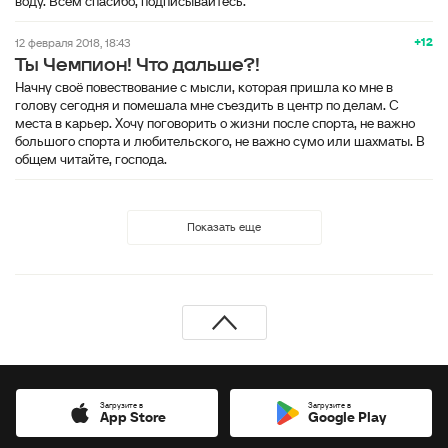
воду. Всем спасибо, подписывайтесь.
+12
12 февраля 2018, 18:43
Ты Чемпион! Что дальше?!
Начну своё повествование с мысли, которая пришла ко мне в
голову сегодня и помешала мне съездить в центр по делам. С
места в карьер. Хочу поговорить о жизни после спорта, не важно
большого спорта и любительского, не важно сумо или шахматы. В
общем читайте, господа.
Показать еще
Загрузите в
Загрузите в
App Store
Google Play