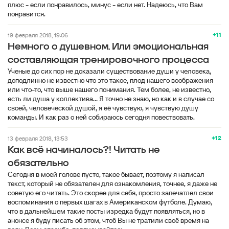
плюс - если понравилось, минус - если нет. Надеюсь, что Вам
понравится.
+11
19 февраля 2018, 19:06
Немного о душевном. Или эмоциональная
составляющая тренировочного процесса
Ученые до сих пор не доказали существование души у человека,
доподлинно не известно что это такое, плод нашего воображения
или что-то, что выше нашего понимания. Тем более, не известно,
есть ли душа у коллектива... Я точно не знаю, но как и в случае со
своей, человеческой душой, я её чувствую, я чувствую душу
команды. И как раз о ней собираюсь сегодня повествовать.
+12
13 февраля 2018, 13:53
Как всё начиналось?! Читать не
обязательно
Сегодня в моей голове пусто, такое бывает, поэтому я написал
текст, который не обязателен для ознакомления, точнее, я даже не
советую его читать. Это скорее для себя, просто запечатлел свои
воспоминания о первых шагах в Американском футболе. Думаю,
что в дальнейшем такие посты изредка будут появляться, но в
анонсе я буду писать об этом, чтоб Вы не тратили своё время на