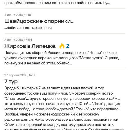
вратарём, преодолевшим сотню, и она крайне велика. Ну...
4 июня 2010, 11:48
Швейцарские опорники...
2 июня 2010, 16:54
2
Жирков в Липецке.
Полузащитник сборной России и лондонского "Челси" воочию
увидел очередное поражение липецкого "Металлурга". Сцукко,
почему же я не знал об этом, обидно...
27 апреля 2010, 14:17
7 тур
Вроде бы циферка 7 не является для меня плохой, а тур
совершенно тоскливым получился. Смотрел соперничество
"Спартаков"... Буду откровеннен, уснул в середине ворого тайма,
хотя очень тянуть в сон начало минуте на 10-ой... "Локо" дотащил
матч до победы с труднопобеждаемой "Томью", что порадовало.
Вообще, уверен, чо железнодорожники к евросезону
раскочегарятся. Начало сезона всегда было ахиллесовой пятой
Сёмина и его родной команды, поэтому даже смешно читать
критику с намёками на отставку. Уверен, что и Сычёв разыграется.