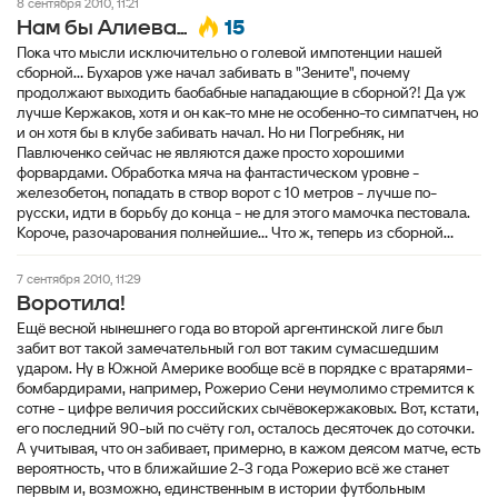
8 сентября 2010, 11:21
15
Нам бы Алиева...
Пока что мысли исключительно о голевой импотенции нашей
сборной... Бухаров уже начал забивать в "Зените", почему
продолжают выходить баобабные нападающие в сборной?! Да уж
лучше Кержаков, хотя и он как-то мне не особенно-то симпатчен, но
и он хотя бы в клубе забивать начал. Но ни Погребняк, ни
Павлюченко сейчас не являются даже просто хорошими
форвардами. Обработка мяча на фантастическом уровне -
железобетон, попадать в створ ворот с 10 метров - лучше по-
русски, идти в борьбу до конца - не для этого мамочка пестовала.
Короче, разочарования полнейшие... Что ж, теперь из сборной...
7 сентября 2010, 11:29
Воротила!
Ещё весной нынешнего года во второй аргентинской лиге был
забит вот такой замечательный гол вот таким сумасшедшим
ударом. Ну в Южной Америке вообще всё в порядке с вратарями-
бомбардирами, например, Рожерио Сени неумолимо стремится к
сотне - цифре величия российских сычёвокержаковых. Вот, кстати,
его последний 90-ый по счёту гол, осталось десяточек до соточки.
А учитывая, что он забивает, примерно, в кажом деясом матче, есть
вероятность, что в ближайшие 2-3 года Рожерио всё же станет
первым и, возможно, единственным в истории футбольным