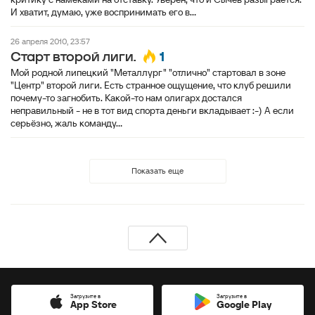
И хватит, думаю, уже воспринимать его в...
26 апреля 2010, 23:57
1
Старт второй лиги.
Мой родной липецкий "Металлург" "отлично" стартовал в зоне
"Центр" второй лиги. Есть странное ощущение, что клуб решили
почему-то загнобить. Какой-то нам олигарх достался
неправильный - не в тот вид спорта деньги вкладывает :-) А если
серьёзно, жаль команду...
Показать еще
Загрузите в
Загрузите в
App Store
Google Play