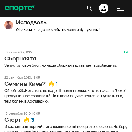
Исподволь
Обо всём: иногда ни о чём, но чаще о бушующем!
+3
18 июня 2012, 09:25
Сборная та!
Запустил свой блог, но наша сборная заставляет возобновить.
22 сентября 2010, 12:05
1
Сёмин в Киев?
Ой-ой-ой!..Вот этого не надо! Шпалыч только что-то начал в "Локо"
продуктивное создавать! Ни в коем случае нельзя отпускать его,
тем более, в Хохляндию.
15 сентября 2010, 10:05
3
Старт
Итак, сыгран первый лигочемпионский вечер этого сезона. Не беру
в расчёт квалификацию, всё же там играли команды высшего