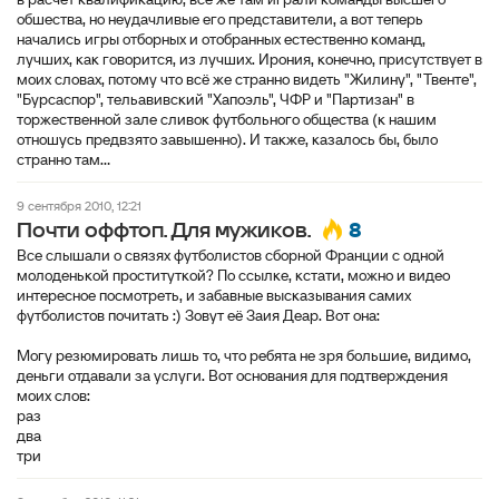
обшества, но неудачливые его представители, а вот теперь
начались игры отборных и отобранных естественно команд,
лучших, как говорится, из лучших. Ирония, конечно, присутствует в
моих словах, потому что всё же странно видеть "Жилину", "Твенте",
"Бурсаспор", тельавивский "Хапоэль", ЧФР и "Партизан" в
торжественной зале сливок футбольного общества (к нашим
отношусь предвзято завышенно). И также, казалось бы, было
странно там...
9 сентября 2010, 12:21
8
Почти оффтоп. Для мужиков.
Все слышали о связях футболистов сборной Франции с одной
молоденькой проституткой? По ссылке, кстати, можно и видео
интересное посмотреть, и забавные высказывания самих
футболистов почитать :) Зовут её Заия Деар. Вот она:
Могу резюмировать лишь то, что ребята не зря большие, видимо,
деньги отдавали за услуги. Вот основания для подтверждения
моих слов:
раз
два
три