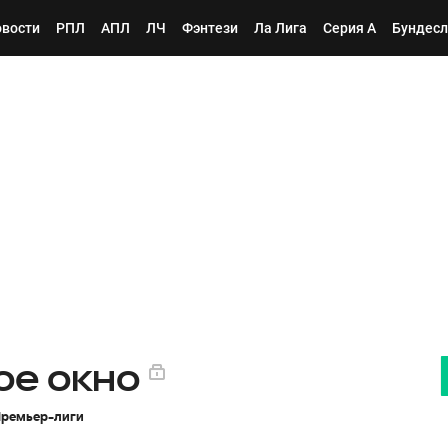
вости
РПЛ
АПЛ
ЛЧ
Фэнтези
Ла Лига
Серия А
Бундесл
ое окно
Премьер-лиги