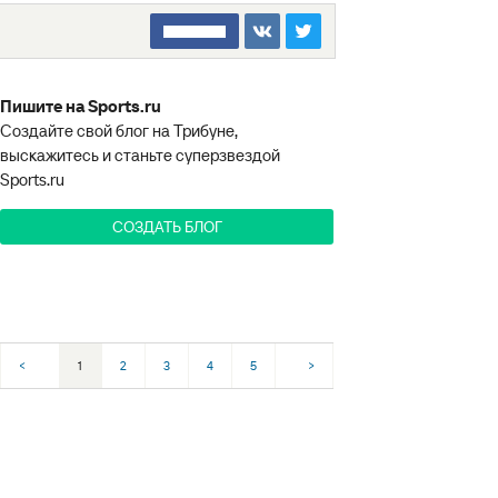
□□□□□□□□
Пишите на Sports.ru
Создайте свой блог на Трибуне,
выскажитесь и станьте суперзвездой
Sports.ru
СОЗДАТЬ БЛОГ
<
1
2
3
4
5
>