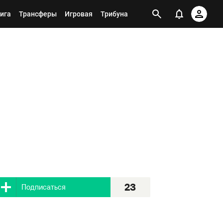
ига
Трансферы
Игровая
Трибуна
23
Я подписан
23
Подписаться