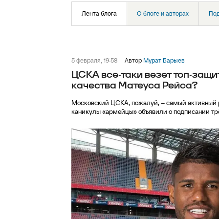
Лента блога
О блоге и авторах
По
5 февраля, 19:58
Автор
Мурат Барыев
ЦСКА все-таки везет топ-защи
качества Матеуса Рейса?
Московский ЦСКА, пожалуй, – самый активный р
каникулы «армейцы» объявили о подписании трёх