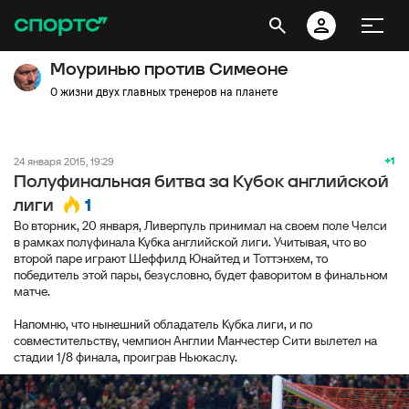
Моуринью против Симеоне
О жизни двух главных тренеров на планете
+1
24 января 2015, 19:29
Полуфинальная битва за Кубок английской
1
лиги
Во вторник, 20 января, Ливерпуль принимал на своем поле Челси
в рамках полуфинала Кубка английской лиги. Учитывая, что во
второй паре играют Шеффилд Юнайтед и Тоттэнхем, то
победитель этой пары, безусловно, будет фаворитом в финальном
матче.
Напомню, что нынешний обладатель Кубка лиги, и по
совместительству, чемпион Англии Манчестер Сити вылетел на
стадии 1/8 финала, проиграв Ньюкаслу.