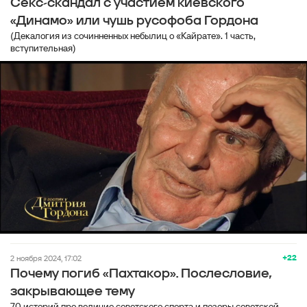
Секс-скандал с участием киевского
«Динамо» или чушь русофоба Гордона
(Декалогия из сочинненных небылиц о «Кайрате». 1 часть,
вступительная)
+22
2 ноября 2024, 17:02
Почему погиб «Пахтакор». Послесловие,
закрывающее тему
70 историй про величие советского спорта и позоры советской