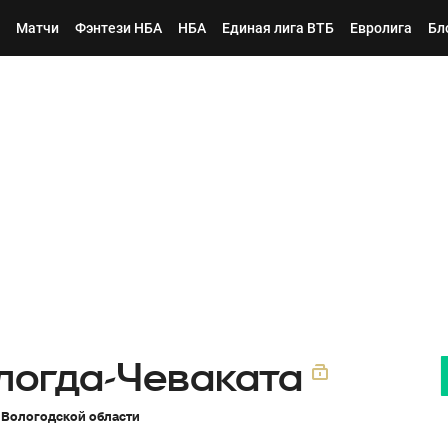
Матчи
Фэнтези НБА
НБА
Единая лига ВТБ
Евролига
Бл
ологда-Чеваката
 Вологодской области