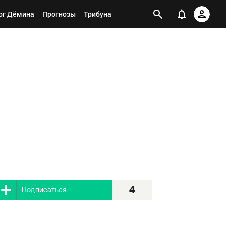
ог Дёмина
Прогнозы
Трибуна
4
Я подписан
4
Подписаться