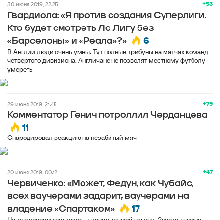
+53
30 июня 2019, 22:25
Гвардиола: «Я против создания Суперлиги.
Кто будет смотреть Ла Лигу без
6
«Барселоны» и «Реала»?»
В Англии люди очень умны. Тут полные трибуны на матчах команд
четвертого дивизиона. Англичане не позволят местному футболу
умереть
+79
29 июня 2019, 21:45
Комментатор Генич потроллил Черданцева
11
Спародировал реакцию на незабитый мяч
+47
20 июня 2019, 00:12
Червиченко: «Может, Федун, как Чубайс,
всех ваучерами задарит, ваучерами на
17
владение «Спартаком»
Ну, это совсем уже такое… утопия, на мой взгляд. Знаете, у меня