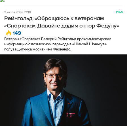
+154
3 июля 2019, 13:16
Рейнгольд: «Обращаюсь к ветеранам
«Спартака». Давайте дадим отпор Федуну»
149
Ветеран «Спартака» Валерий Рейнгольд прокомментировал
информацию о возможном переходе в «Шанхай Шэньхуа»
полузащитника москвичей Фернандо.