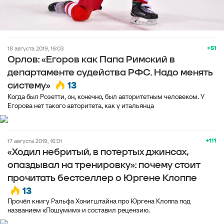
+51
18 августа 2019, 16:03
Орлов: «Егоров как Папа Римский в
департаменте судейства РФС. Надо менять
13
систему»
Когда был Розетти, он, конечно, был авторитетным человеком. У
Егорова нет такого авторитета, как у итальянца
+111
17 августа 2019, 16:01
«Ходил небритый, в потертых джинсах,
опаздывал на тренировку»: почему стоит
прочитать бестселлер о Юргене Клоппе
13
Прочёл книгу Ральфа Хонигштайна про Юргена Клоппа под