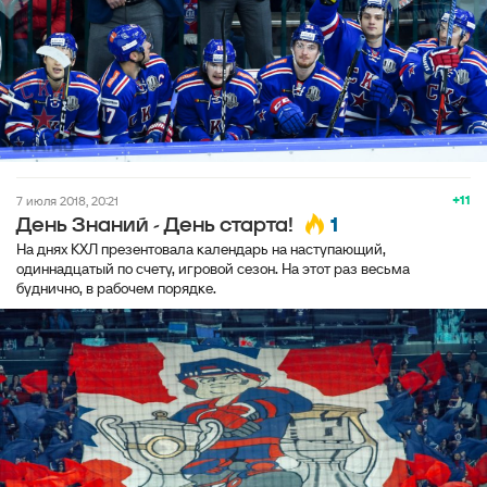
+11
7 июля 2018, 20:21
1
День Знаний - День старта!
На днях КХЛ презентовала календарь на наступающий,
одиннадцатый по счету, игровой сезон. На этот раз весьма
буднично, в рабочем порядке.