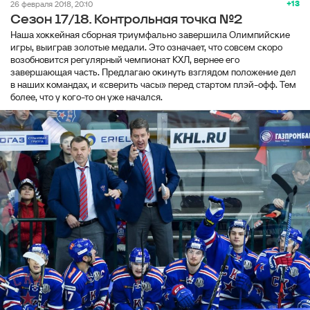
+13
26 февраля 2018, 20:10
Сезон 17/18. Контрольная точка №2
Наша хоккейная сборная триумфально завершила Олимпийские
игры, выиграв золотые медали. Это означает, что совсем скоро
возобновится регулярный чемпионат КХЛ, вернее его
завершающая часть. Предлагаю окинуть взглядом положение дел
в наших командах, и «сверить часы» перед стартом плэй-офф. Тем
более, что у кого-то он уже начался.