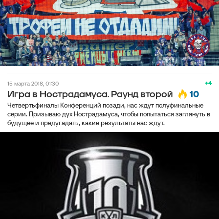
+4
15 марта 2018, 01:30
10
Игра в Нострадамуса. Раунд второй
Четвертьфиналы Конференций позади, нас ждут полуфинальные
серии. Призываю дух Нострадамуса, чтобы попытаться заглянуть в
будущее и предугадать, какие результаты нас ждут.