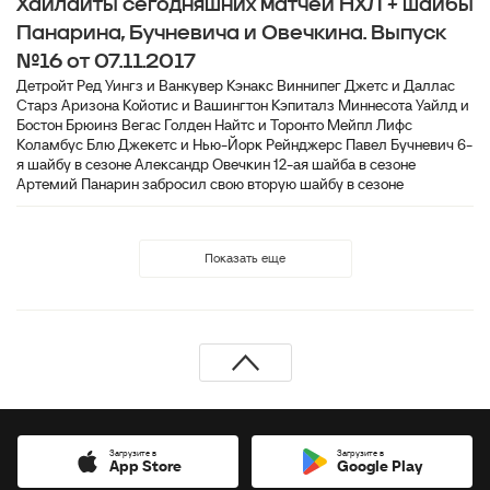
Хайлайты сегодняшних матчей НХЛ + шайбы
Панарина, Бучневича и Овечкина. Выпуск
№16 от 07.11.2017
Детройт Ред Уингз и Ванкувер Кэнакс Виннипег Джетс и Даллас
Старз Аризона Койотис и Вашингтон Кэпиталз Миннесота Уайлд и
Бостон Брюинз Вегас Голден Найтс и Торонто Мейпл Лифс
Коламбус Блю Джекетс и Нью-Йорк Рейнджерс Павел Бучневич 6-
я шайбу в сезоне Александр Овечкин 12-ая шайба в сезоне
Артемий Панарин забросил свою вторую шайбу в сезоне
Показать еще
Загрузите в
Загрузите в
App Store
Google Play