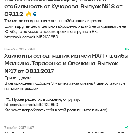
стабильность от Кучерова. Выпуск №18 от
6
09.11.2
Три матча сегодняшнего дня + шайбы наших игроков.
Если вдруг видео отдельно заброшенных шайб не открываются на
Ютубе, то во можете просмотреть их в группе в ВК:
+6
8 ноября 2017, 10:58
Хайлайты сегодняшних матчей НХЛ + шайбы
Малкина, Тарасенко и Овечкина. Выпуск
№17 от 08.11.2017
Привет, друзья!
В сегодняшней подборке 9 матчей из-за океана + шайбы забитые
нашими игроками.
P/S. Нужен редактор в хоккейную группу:
https://vk.com/club152133850
Кто хочет попробовать себя в этой роли пишите в личку)
+1
7 ноября 2017, 11:07