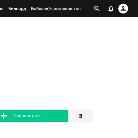
ол
Бильярд
Бобслей/сани/скелетон
3
Я подписан
3
Подписаться