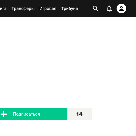
ига
Трансферы
Игровая
Трибуна
14
Я подписан
14
Подписаться