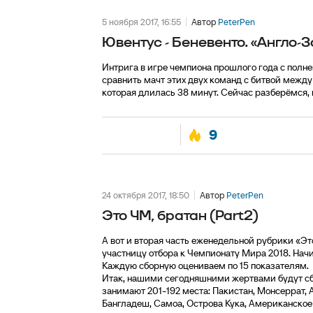
5 ноября 2017, 16:55
Автор
PeterPen
Ювентус - Беневенто. «Англо-
Интрига в игре чемпиона прошлого года с полн
сравнить мачт этих двух команд с битвой меж
которая длилась 38 минут. Сейчас разберёмся, 
9
24 октября 2017, 18:50
Автор
PeterPen
Это ЧМ, братан (Part2)
А вот и вторая часть еженедельной рубрики «Э
участницу отбора к Чемпионату Мира 2018. Начи
Каждую сборную оцениваем по 15 показателям.
Итак, нашими сегодняшними жертвами будут сбор
занимают 201-192 места: Пакистан, Монсеррат,
Бангладеш, Самоа, Острова Кука, Американское