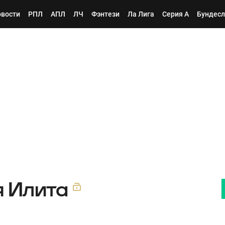
вости
РПЛ
АПЛ
ЛЧ
Фэнтези
Ла Лига
Серия А
Бундесл
 Илита