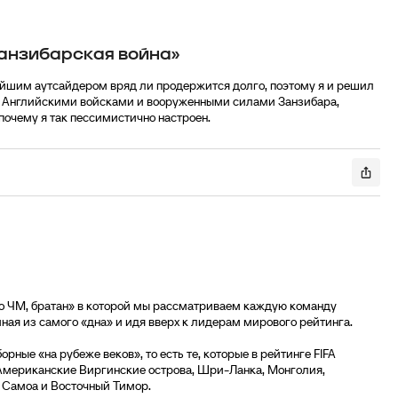
Занзибарская война»
ейшим аутсайдером вряд ли продержится долго, поэтому я и решил
ду Английскими войсками и вооруженными силами Занзибара,
почему я так пессимистично настроен.
то ЧМ, братан» в которой мы рассматриваем каждую команду
ная из самого «дна» и идя вверх к лидерам мирового рейтинга.
ные «на рубеже веков», то есть те, которые в рейтинге FIFA
 Американские Виргинские острова, Шри-Ланка, Монголия,
 Самоа и Восточный Тимор.