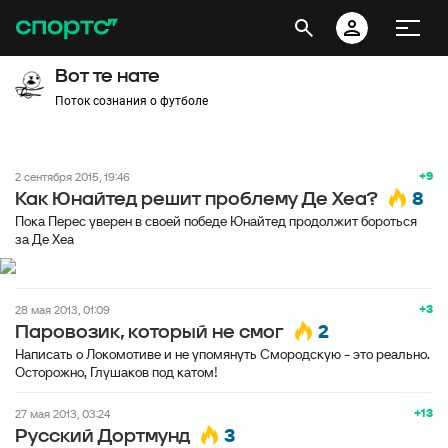
Вот те нате
Поток сознания о футболе
+9
2 сентября 2015, 19:46
8
Как Юнайтед решит проблему Де Хеа?
Пока Перес уверен в своей победе Юнайтед продолжит бороться
за Де Хеа
+3
28 мая 2013, 01:09
2
Паровозик, который не смог
Написать о Локомотиве и не упомянуть Смородскую - это реально.
Осторожно, Глушаков под катом!
+13
27 мая 2013, 03:24
3
Русский Дортмунд