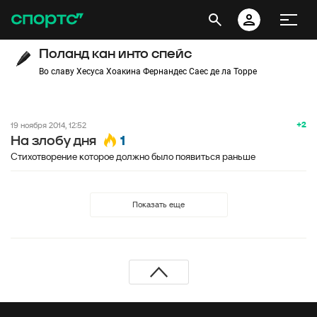
Поланд кан инто спейс
Во славу Хесуса Хоакина Фернандес Саес де ла Торре
+2
19 ноября 2014, 12:52
1
На злобу дня
Стихотворение которое должно было появиться раньше
Показать еще