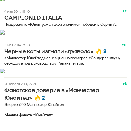
+2
4 мая 2014, 19:40
CAMPIONI D ITALIA
Поздравляю «Ювентус» с такой значимой победой в Серии А.
+11
3 мая 2014, 21:33
3
Черные коты изгнали «дъявола»
«Манчестер Юнайтед» сенсационно проиграл «Сандерленду» у
себя дома под руководством Райана Гиггза.
+8
20 апреля 2014, 22:21
Фанатское доверие в «Манчестер
2
Юнайтед»
Эвертон 2:0 Манчестер Юнайтед
Мнение фаната «Юнайтед».