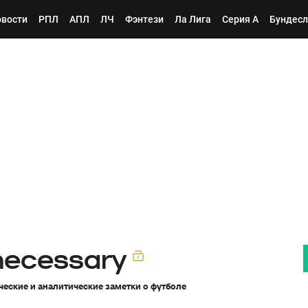
вости
РПЛ
АПЛ
ЛЧ
Фэнтези
Ла Лига
Серия А
Бундесл
necessary
ческие и аналитические заметки о футболе