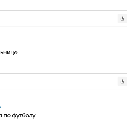
к
льнице
к
 по футболу