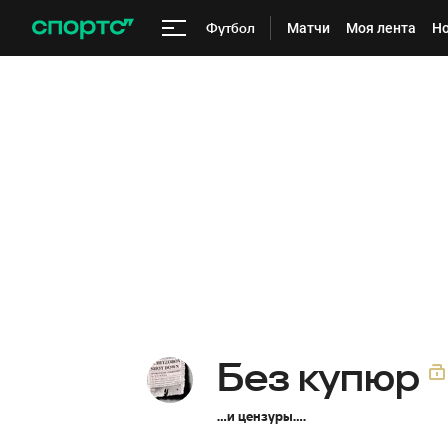
Футбол
Матчи
Моя лента
Но
Без купюр
...и цензуры....