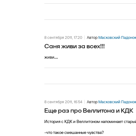
8 сентября 2011, 17:20
Автор
Масковский Падоно
Саня живи за всех!!!
живи....
8 сентября 2011, 16:54
Автор
Масковский Падоно
Еще раз про Веллитона и КДК
История с КДК и Веллитоном напоминает старый
-что такое смешанные чувства?