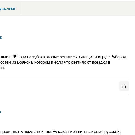
дписчики
к
ми в ЛЧ, они на зубах которые остались вытащили игру с Рубеном
стей из Брянска, котором и если что светило от поездки в
се.
к
 продолжать покупать игры. Ну какая женщина , акромя русской,