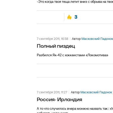
-Это когда твоя теща летит вниз с обрыва на тв
3
7 сентября 2011, 16:58
Автор
Масковский Падонок
Полный пиздец
Разбился Як-42 с хоккеистами «Локомотива»
7 сентября 2011, 11:27
Автор
Масковский Падонок
Россия- Ирландия
А то что случилось вчера монжно назвать так : «