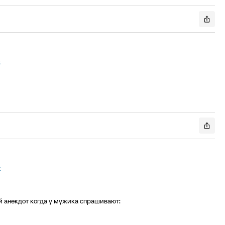
к
к
 анекдот когда у мужика спрашивают: