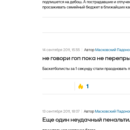
подпишется на дебош. А пострадавшие и отлуче
просаживать семейный бюджет в ближайших каба
14 сентября 2011, 15:55
Автор
Масковский Падоно
не говори гоп пока не перепр
Баскетболисты за 1 секунду стали праздновать побе
1
13 сентября 2011, 18:07
Автор
Масковский Падоно
Еще один неудачный пенальти..