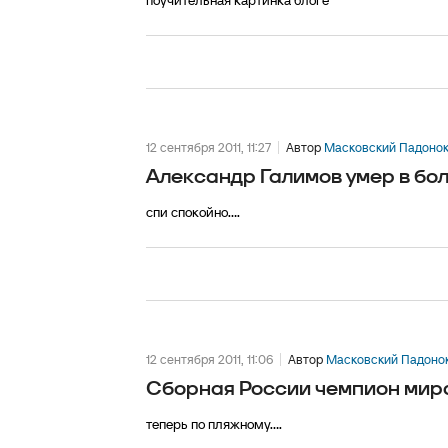
поучительная картинка блоге
12 сентября 2011, 11:27
Автор
Масковский Падоно
Александр Галимов умер в бо
спи спокойно....
12 сентября 2011, 11:06
Автор
Масковский Падоно
Сборная России чемпион мира
теперь по пляжному....