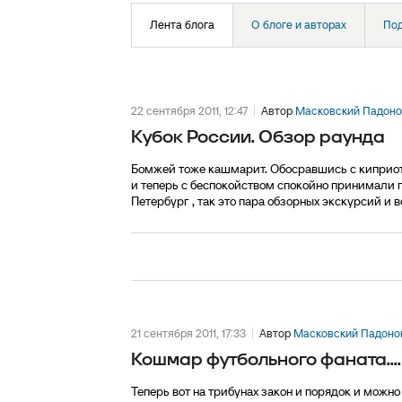
Лента блога
О блоге и авторах
По
22 сентября 2011, 12:47
Автор
Масковский Падоно
Кубок России. Обзор раунда
Бомжей тоже кашмарит. Обосравшись с киприота
и теперь с беспокойством спокойно принимали го
Петербург , так это пара обзорных экскурсий и в
21 сентября 2011, 17:33
Автор
Масковский Падоно
Кошмар футбольного фаната....
Теперь вот на трибунах закон и порядок и можно