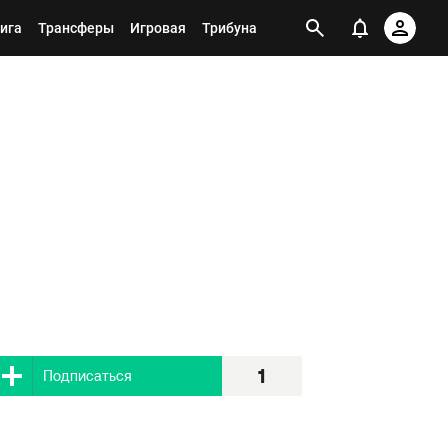
ига
Трансферы
Игровая
Трибуна
1
Я подписан
1
Подписаться