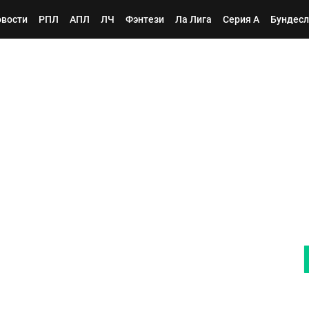
вости
РПЛ
АПЛ
ЛЧ
Фэнтези
Ла Лига
Серия А
Бундесл