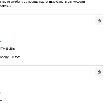
нные от футбола за правду настоящие фанаты вынуждены
ках.....
к
ыгнешь
ду ....и тут....
к
.