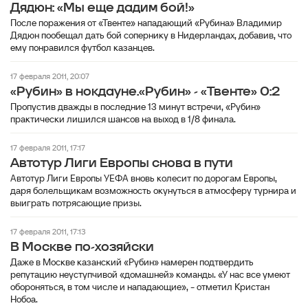
Дядюн: «Мы еще дадим бой!»
После поражения от «Твенте» нападающий «Рубина» Владимир
Дядюн пообещал дать бой сопернику в Нидерландах, добавив, что
ему понравился футбол казанцев.
17 февраля 2011, 20:07
«Рубин» в нокдауне.«Рубин» - «Твенте» 0:2
Пропустив дважды в последние 13 минут встречи, «Рубин»
практически лишился шансов на выход в 1/8 финала.
17 февраля 2011, 17:17
Автотур Лиги Европы снова в пути
Автотур Лиги Европы УЕФА вновь колесит по дорогам Европы,
даря болельщикам возможность окунуться в атмосферу турнира и
выиграть потрясающие призы.
17 февраля 2011, 17:13
В Москве по-хозяйски
Даже в Москве казанский «Рубин» намерен подтвердить
репутацию неуступчивой «домашней» команды. «У нас все умеют
обороняться, в том числе и нападающие», - отметил Кристан
Нобоа.