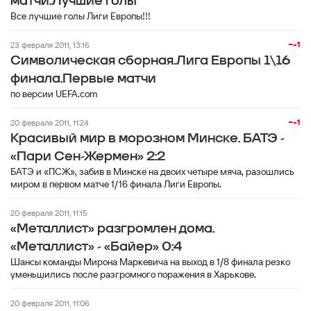
матчи.Лучшие голы
Все лучшие голы Лиги Европы!!!
−-1
23 февраля 2011, 13:16
Символическая сборная.Лига Европы 1\16
финала.Первые матчи
по версии UEFA.com
−-1
20 февраля 2011, 11:24
Красивый мир в морозном Минске. БАТЭ -
«Пари Сен-Жермен» 2:2
БАТЭ и «ПСЖ», забив в Минске на двоих четыре мяча, разошлись
миром в первом матче 1/16 финала Лиги Европы.
20 февраля 2011, 11:15
«Металлист» разгромлен дома.
«Металлист» - «Байер» 0:4
Шансы команды Мирона Маркевича на выход в 1/8 финала резко
уменьшились после разгромного поражения в Харькове.
20 февраля 2011, 11:06