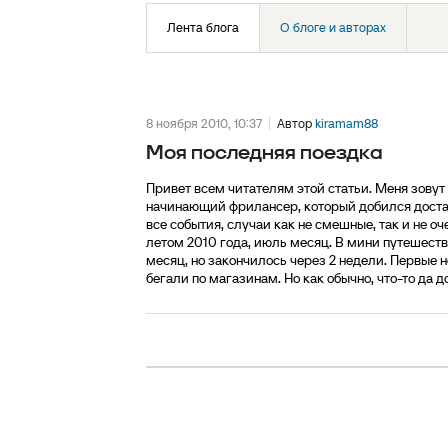
Лента блога
О блоге и авторах
8 ноября 2010, 10:37
Автор
kiramam88
Моя последняя поездка
Привет всем читателям этой статьи. Меня зовут
начинающий фрилансер, который добился достат
все события, случаи как не смешные, так и не о
летом 2010 года, июль месяц. В мини путешест
месяц, но закончилось через 2 недели. Первые 
бегали по магазинам. Но как обычно, что-то да д