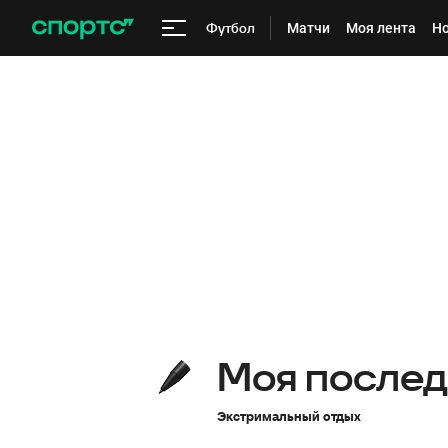
Футбол
Матчи
Моя лента
Но
Моя послед
Экстримальный отдых