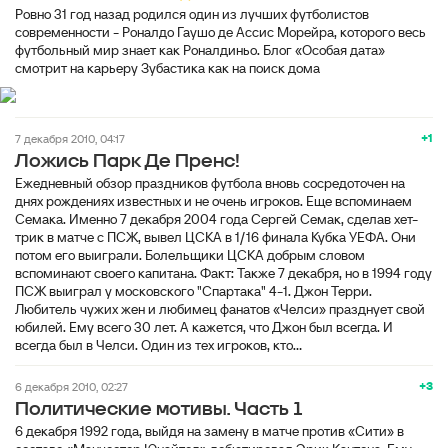
Ровно 31 год назад родился один из лучших футболистов
современности - Роналдо Гаушо де Ассис Морейра, которого весь
футбольный мир знает как Роналдиньо. Блог «Особая дата»
смотрит на карьеру Зубастика как на поиск дома
+1
7 декабря 2010, 04:17
Ложись Парк Де Пренс!
Ежедневный обзор праздников футбола вновь сосредоточен на
днях рождениях известных и не очень игроков. Еще вспоминаем
Семака. Именно 7 декабря 2004 года Сергей Семак, сделав хет-
трик в матче с ПСЖ, вывел ЦСКА в 1/16 финала Кубка УЕФА. Они
потом его выиграли. Болельщики ЦСКА добрым словом
вспоминают своего капитана. Факт: Также 7 декабря, но в 1994 году
ПСЖ выиграл у московского "Спартака" 4-1. Джон Терри.
Любитель чужих жен и любимец фанатов «Челси» празднует свой
юбилей. Ему всего 30 лет. А кажется, что Джон был всегда. И
всегда был в Челси. Один из тех игроков, кто...
+3
6 декабря 2010, 02:27
Политические мотивы. Часть 1
6 декабря 1992 года, выйдя на замену в матче против «Сити» в