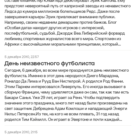
составе «Манчестер Юнайтед» дебютировал Эрик Кантона. Ему
предстоял невероятный путь от капризной звезды из ненавистного
Лидса до кумира миллионов болельщиков Редс. Даже после
завершения карьеры Эрик привлекает внимание публики.
Например, своим недавним демаршем против банков. Блог
«Особая дата» находит других игроков с интересной,
послефутбольной, судьбой. Джордж Веа Либерийский форвард
любимец спортивных журналистов всего мира. Спортсмен из
Африки с высочайшими моральными принципами, который...
5 декабря 2010, 22:57
День неизвестного футболиста
Сегодня, 6 декабря, во всем мире празднуется день неизвестного
футболиста. Именно в этот день неродился Диего Марадона,
Роналдо Да Лима и Рууд Ван Нистелрой. А родился Род Фанни.
Этим Парнем интересовался Ливерпуль. Его иногда вызывают в
сборную Франции, чему удивляется даже он сам, так как там есть
Бакари Санья. Уже 29 лет, играет за Ренн. Чтобы подтвердить
значение этого праздника, много лет назад были произведены на
свет защитник Дебрецена Адам Комлоши и нападающий Энерги
Нильс Петерсен.Из тех, на кого не всем плевать, 31 год назад
родился Тим Кэйхилл. Он играет в Эвертоне и почти каждый...
5 декабря 2010, 21:15