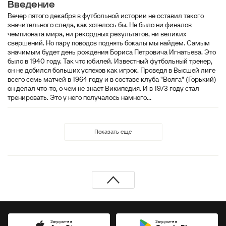
Введение
Вечер пятого декабря в футбольной истории не оставил такого
значительного следа, как хотелось бы. Не было ни финалов
чемпионата мира, ни рекордных результатов, ни великих
свершений. Но пару поводов поднять бокалы мы найдем. Самым
значимым будет день рождения Бориса Петровича Игнатьева. Это
было в 1940 году. Так что юбилей. Известный футбольный тренер,
он не добился больших успехов как игрок. Проведя в Высшей лиге
всего семь матчей в 1964 году и в составе клуба "Волга" (Горький)
он делал что-то, о чем не знает Википедия. И в 1973 году стал
тренировать. Это у него получалось намного...
Показать еще
Загрузите в
Загрузите в