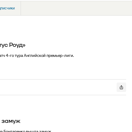
дписчики
ус Роуд»
атч 4-го тура Английской премьер-лиги.
 замуж
на Бондаренко вышла замуж.