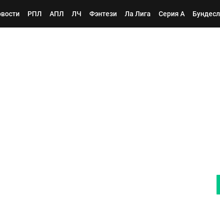
вости
РПЛ
АПЛ
ЛЧ
Фэнтези
Ла Лига
Серия А
Бундесл