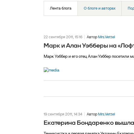
Лента блога
О блоге и авторах
По
22 сентября 2011, 15:16
Автор
Mrs.Vettel
Марк и Алан Уэбберы на «Лофт
Марк Уэббер и его отец Алан Уэббер посетили м
19 сентября 2011, 14:34
Автор
Mrs.Vettel
Екатерина Бондаренко вышла
Теннисистка и первая ракетка Украины Екатери