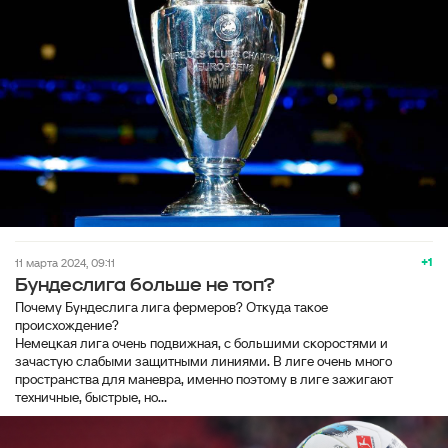
+1
11 марта 2024, 09:11
Бундеслига больше не топ?
Почему Бундеслига лига фермеров? Откуда такое
происхождение?
Немецкая лига очень подвижная, с большими скоростями и
зачастую слабыми защитными линиями. В лиге очень много
пространства для маневра, именно поэтому в лиге зажигают
техничные, быстрые, но...