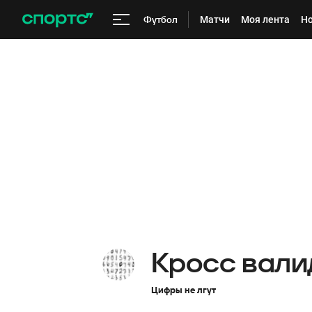
Футбол
Матчи
Моя лента
Но
Кросс вали
Цифры не лгут