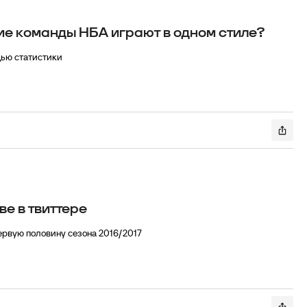
кие команды НБА играют в одном стиле?
щью статистики
ве в твиттере
ервую половину сезона 2016/2017