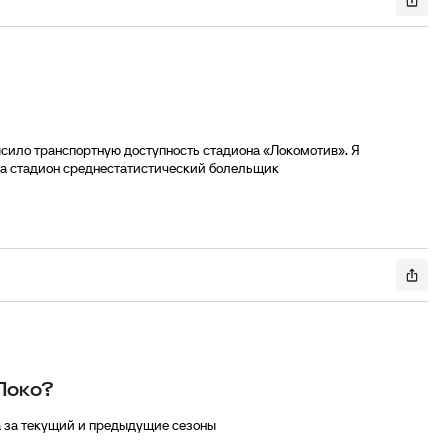
ысило транспортную доступность стадиона «Локомотив». Я
на стадион среднестатистический болельщик
Локо?
 за текущий и предыдущие сезоны