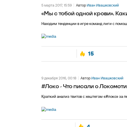
5 марта 2017, 15:59
Автор
Иван Ивашковский
«Мы с тобой одной крови». Ка
Находим тенденции в игре команд лиги с помо
15
9 декабря 2016, 00:18
Автор
Иван Ивашковский
#Локо - Что писали о Локомоти
Краткий анализ твитов с хештегом «#локо» за п
4