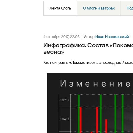
Лента блога
О блоге и авторах
По
4 октября 2017, 22:03
Автор
Иван Ивашковский
Инфографика. Состав «Локомо
весна»
Кто поиграл в «Локомотиве» за последние 7 сез