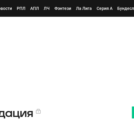
вости
РПЛ
АПЛ
ЛЧ
Фэнтези
Ла Лига
Серия А
Бундесл
дация