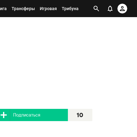
ига
Трансферы
Игровая
Трибуна
10
Я подписан
10
Подписаться