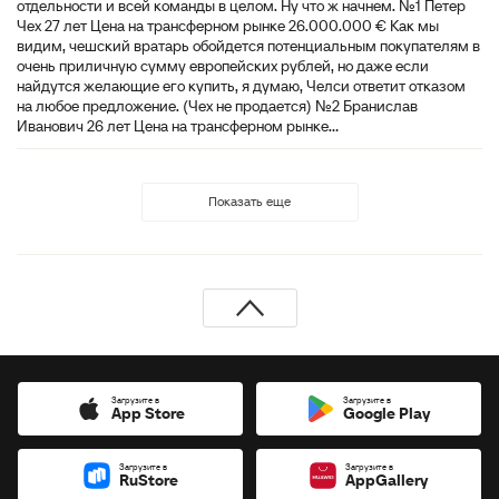
отдельности и всей команды в целом. Ну что ж начнем. №1 Петер
Чех 27 лет Цена на трансферном рынке 26.000.000 € Как мы
видим, чешский вратарь обойдется потенциальным покупателям в
очень приличную сумму европейских рублей, но даже если
найдутся желающие его купить, я думаю, Челси ответит отказом
на любое предложение. (Чех не продается) №2 Бранислав
Иванович 26 лет Цена на трансферном рынке...
Показать еще
Загрузите в
Загрузите в
App Store
Google Play
Загрузите в
Загрузите в
RuStore
AppGallery