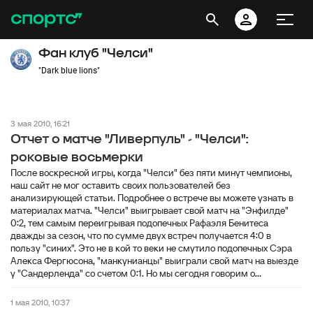
Фан клуб "Челси"
"Dark blue lions"
3 мая 2010, 16:21
Отчет о матче "Ливерпуль" - "Челси":
роковые восьмерки
После воскресной игры, когда "Челси" без пяти минут чемпионы,
наш сайт не мог оставить своих пользователей без
анализирующей статьи. Подробнее о встрече вы можете узнать в
материалах матча. "Челси" выигрывает свой матч на "Энфилде"
0:2, тем самым переигрывая подопечных Рафаэля Бенитеса
дважды за сезон, что по сумме двух встреч получается 4:0 в
пользу "синих". Это не в кой то веки не смутило подопечных Сэра
Алекса Фергюсона, "манкунианцы" выиграли свой матч на выезде
у "Сандерленда" со счетом 0:1. Но мы сегодня говорим о...
1 мая 2010, 10:37