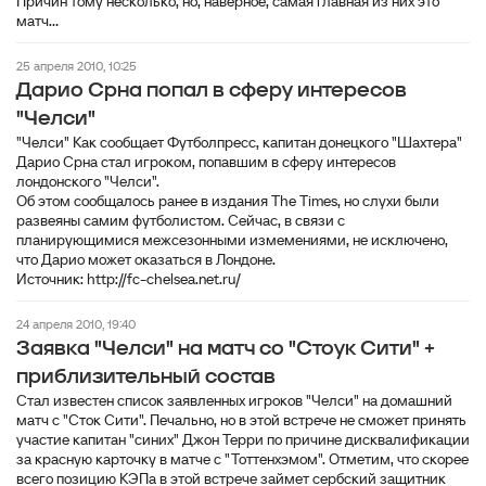
Причин тому несколько, но, наверное, самая главная из них это
матч...
25 апреля 2010, 10:25
Дарио Срна попал в сферу интересов
"Челси"
"Челси" Как сообщает Футболпресс, капитан донецкого "Шахтера"
Дарио Срна стал игроком, попавшим в сферу интересов
лондонского "Челси".
Об этом сообщалось ранее в издания The Times, но слухи были
развеяны самим футболистом. Сейчас, в связи с
планирующимися межсезонными измемениями, не исключено,
что Дарио может оказаться в Лондоне.
Источник: http://fc-chelsea.net.ru/
24 апреля 2010, 19:40
Заявка "Челси" на матч со "Стоук Сити" +
приблизительный состав
Стал известен список заявленных игроков "Челси" на домашний
матч с "Сток Сити". Печально, но в этой встрече не сможет принять
участие капитан "синих" Джон Терри по причине дисквалификации
за красную карточку в матче с "Тоттенхэмом". Отметим, что скорее
всего позицию КЭПа в этой встрече займет сербский защитник