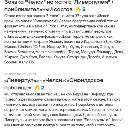
Заявка "Челси" на матч с "Ливерпулем" +
5
приблизительный состав
Стала известна заявка "Челси" на матч 37 тура английской
премьер лиги с "Ливерпулем". Заявка представила собой тот же
формат, что и в матче с "Сток Сити", но подверглась кое каким
изменениям, а именно отметим, что в стан "синих" вернулся
отбывавший дисквалификацию Джон Терри. Не сыграют, как
всегда по причине травм Эссьен, Босингва и Карвалью и Джо Оби
Микел. Chelsea FC: Чех, Илариу, Тернбулл, Иванович, Э. Коул,
Брума, Беллетти, Алекс, Феррейра, Терри, Малуда, Лэмпард, Деку,
Жирков, Джо Коул, Баллак, Какута, Старридж, Дрогба, Анелька,
Борини, Калу. По...
30 апреля 2010, 21:29
«Ливерпуль» - «Челси»: «Энфилдское
2
побоище»
Мы отправляемся вместе с нашей командой на "Энфилд", где
"синих" ждет пожалуй самый важный матч в этом сезоне. На кону
чемпионство, все зависит только от нас. Подробнее о деталях
встречи вы можете узнать в материалах матча. Стоит ли говорить
о том, что такой матч ждут все болельщики. Даже сейчас, пусть
Ливерпуль и не тот, что был в прошлом году. "Ливерпуль" и "Челси",
как многие замечали всегда выходят на поле, чтобы сотворить