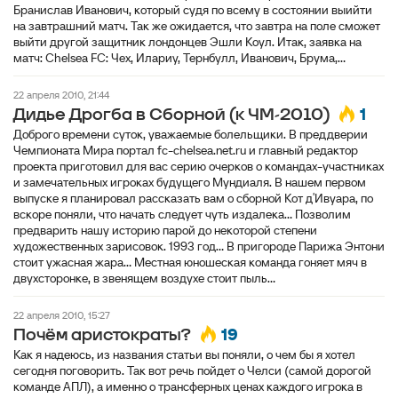
Бранислав Иванович, который судя по всему в состоянии выийти
на завтрашний матч. Так же ожидается, что завтра на поле сможет
выйти другой защитник лондонцев Эшли Коул. Итак, заявка на
матч: Сhelsea FC: Чех, Илариу, Тернбулл, Иванович, Брума,...
22 апреля 2010, 21:44
1
Дидье Дрогба в Сборной (к ЧМ-2010)
Доброго времени суток, уважаемые болельщики. В преддверии
Чемпионата Мира портал fc-chelsea.net.ru и главный редактор
проекта приготовил для вас серию очерков о командах-участниках
и замечательных игроках будущего Мундиаля. В нашем первом
выпуске я планировал рассказать вам о сборной Кот д′Ивуара, по
вскоре поняли, что начать следует чуть издалека... Позволим
предварить нашу историю парой до некоторой степени
художественных зарисовок. 1993 год... В пригороде Парижа Энтони
стоит ужасная жара... Местная юношеская команда гоняет мяч в
двухсторонке, в звенящем воздухе стоит пыль...
22 апреля 2010, 15:27
19
Почём аристократы?
Как я надеюсь, из названия статьи вы поняли, о чем бы я хотел
сегодня поговорить. Так вот речь пойдет о Челси (самой дорогой
команде АПЛ), а именно о трансферных ценах каждого игрока в