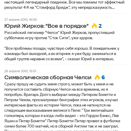
настоящий легендарный поединок. Все мы помним тот эффектный
результат 4:4 на "Стэмфорд Бридж", эту непредсказумость...
27 апреля 2010, 16:00
2
Юрий Жирков: "Все в порядке"
Российский легионер "Челси" Юрий Жирков, пропустивший
субботнюю игру против "Сток Сити", уже здоров.
"Все проблемы позади, чувствую себя хорошо. В понедельник у
команды был выходной, а во вторник я уже буду заниматься в
26 апреля 2010, 15:01
6
Символическая сборная Челси
Сразу прошу не судить меня строго, может быть у меня и не
получится составить сборную Челси на все времена, но я
попробую. Вратарь Долго выбирал между Питером Бонетти и
Петром Чехом, просматривал биографии этих игроков, изучал
интересные факты из истории Челси, пока не наткнулся на
следующее высказывание великого Пеле: "Три величайших
голкипера, которых я когда-либо видел - это Гордон Бэнкс, Лев
Яшин и Питер Бонетти" Питер Бонетти Питер провел в футболке
синих более 700 матчей, но в сборной Англии так и не заиграл.