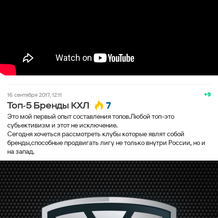
+9
16 сентября 2017, 12:11
7
Топ-5 Бренды КХЛ
Это мой первый опыт составления топов.Любой топ-это
субьективизм и этот не исключение.
Сегодня хочеться рассмотреть клубы которые являт собой
бренды,способные продвигать лигу не только внутри России, но и
на запад.