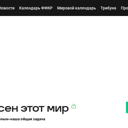
Новости
Календарь ФФКР
Мировой календарь
Трибуна
Пр
сен этот мир
асным-наша общая задача