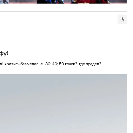
фу!
 кризис- безмедалье...30; 40; 50 гонок?..где предел?