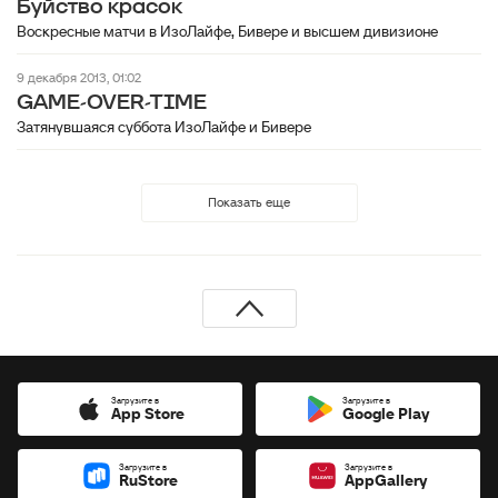
Буйство красок
Воскресные матчи в ИзоЛайфе, Бивере и высшем дивизионе
9 декабря 2013, 01:02
GAME-OVER-TIME
Затянувшаяся суббота ИзоЛайфе и Бивере
Показать еще
Загрузите в
Загрузите в
App Store
Google Play
Загрузите в
Загрузите в
RuStore
AppGallery