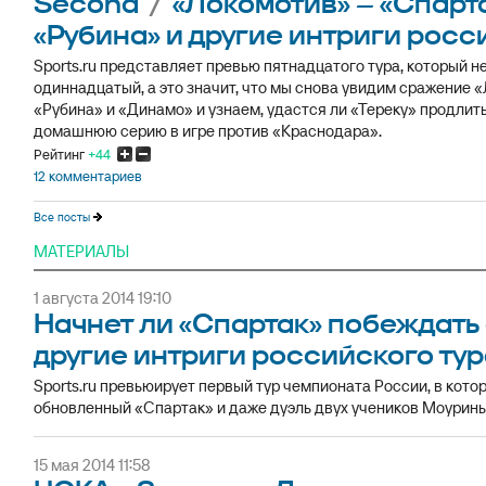
Second
/
«Локомотив» – «Спарт
«Рубина» и другие интриги росс
Sports.ru представляет превью пятнадцатого тура, который 
одиннадцатый, а это значит, что мы снова увидим сражение 
«Рубина» и «Динамо» и узнаем, удастся ли «Тереку» продли
домашнюю серию в игре против «Краснодара».
Рейтинг
+44
12 комментариев
Все посты
МАТЕРИАЛЫ
1 августа 2014 19:10
Начнет ли «Спартак» побеждать 
другие интриги российского ту
Sports.ru превьюирует первый тур чемпионата России, в кот
обновленный «Спартак» и даже дуэль двух учеников Моурин
15 мая 2014 11:58