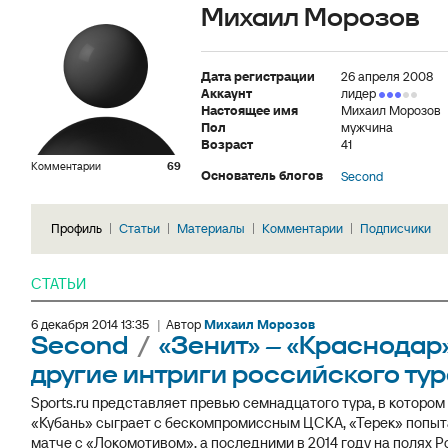
Михаил Морозов
Дата регистрации
26 апреля 2008
Аккаунт
лидер
Настоящее имя
Михаил Морозов
Пол
мужчина
Возраст
41
Комментарии
69
Основатель блогов
Second
Профиль
Статьи
Материалы
Комментарии
Подписчики
СТАТЬИ
6 декабря 2014 13:35
|
Автор
Михаил Морозов
Second
/
«Зенит» – «Краснодар»
другие интриги российского ту
Sports.ru представляет превью семнадцатого тура, в которо
«Кубань» сыграет с бескомпромиссным ЦСКА, «Терек» попыта
матче с «Локомотивом», а последними в 2014 году на полях Р