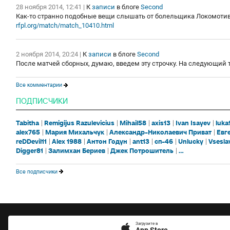
28 ноября 2014, 12:41
|
К
записи
в блоге
Second
Как-то странно подобные вещи слышать от болельщика Локомотив
rfpl.org/match/match_10410.html
2 ноября 2014, 20:24
|
К
записи
в блоге
Second
После матчей сборных, думаю, введем эту строчку. На следующий ту
Все комментарии
ПОДПИСЧИКИ
Tabitha
Remigijus Razulevicius
Mihail58
axis13
Ivan Isayev
luka
alex765
Мария Михальчук
Александр-Николаевич Приват
Евг
reDDevil11
Alex 1988
Антон Годун
ant13
сп-46
Unlucky
Vsesla
Digger81
Залимхан Бериев
Джек Потрошитель
...
Все подписчики
Загрузите в
App Store