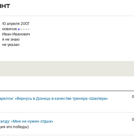
ант
10 апреля 2007
новичок
Иван Иванович
я не знаю
не указан
0
релли: «Вернусь в Донецк в качестве тренера «Шахтера»
0
алду: «Мне не нужен отдых»
ция это победы)