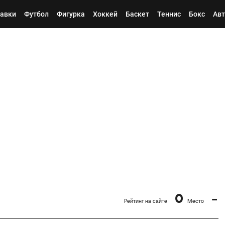
авки
Футбол
Фигурка
Хоккей
Баскет
Теннис
Бокс
Авт
0
-
Рейтинг на сайте
Место