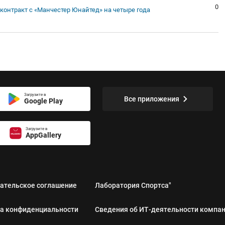
0
контракт с «Манчестер Юнайтед» на четыре года
Загрузите в
Все приложения
Google Play
Загрузите в
AppGallery
ательское соглашение
Лаборатория Спортса"
а конфиденциальности
Сведения об ИТ‑деятельности компа