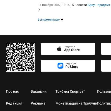
14 ноября 2007, 10:14
|
К новости
Браун продлит 
:)
Все комментарии
Загрузите в
App Store
Загрузите в
RuStore
Про нас
Вакансии
Трибуна Спортса"
Пользов
Редакция
Реклама
Монетизация на Трибуне
Политик