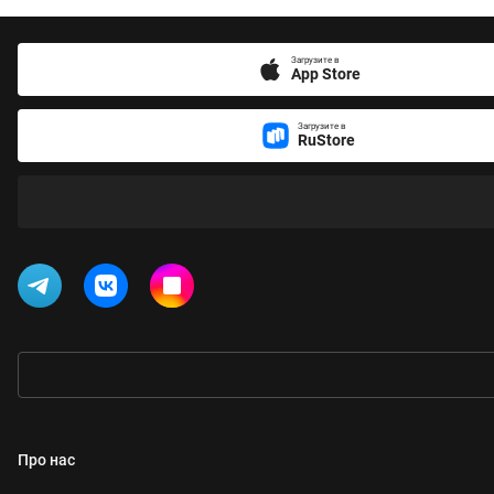
Загрузите в
App Store
Загрузите в
RuStore
Про нас