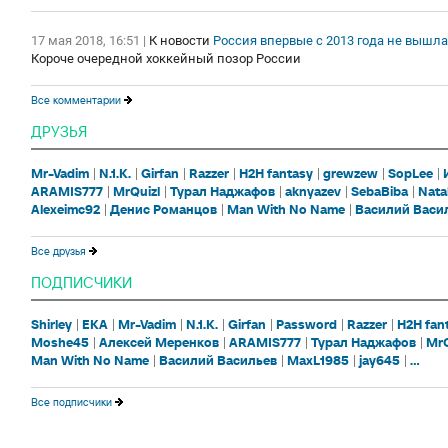
17 мая 2018, 16:51
|
К новости
Россия впервые с 2013 года не вышл
Короче очередной хоккейный позор России
Все комментарии
ДРУЗЬЯ
Mr-Vadim
N.1.K.
Girfan
Razzer
H2H fantasy
grewzew
SopLee
ARAMIS777
MrQuizl
Турал Наджафов
aknyazev
SebaBiba
Nata
Alexeimc92
Денис Романцов
Man With No Name
Василий Васи
Все друзья
ПОДПИСЧИКИ
Shirley
EKA
Mr-Vadim
N.1.K.
Girfan
Password
Razzer
H2H fan
Moshe45
Алексей Меренков
ARAMIS777
Турал Наджафов
MrQ
Man With No Name
Василий Васильев
MaxL1985
jay645
...
Все подписчики