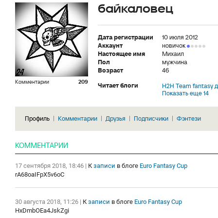
байкаловец
Дата регистрации
10 июля 2012
Аккаунт
новичок
Настоящее имя
Михаил
Пол
мужчина
Возраст
46
Комментарии
209
Читает блоги
H2H Team fantasy 
Показать еще 14
Профиль
Комментарии
Друзья
Подписчики
Фэнтези
КОММЕНТАРИИ
17 сентября 2018, 18:46
|
К
записи
в блоге
Euro Fantasy Cup
rA68oaIFpX5v6oC
30 августа 2018, 11:26
|
К
записи
в блоге
Euro Fantasy Cup
HxDmbOEa4JskZgi