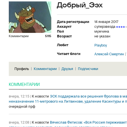
Добрый_Ээх
Дата регистрации
14 января 2017
Аккаунт
суперзвезда
Пол
мужчина
Возраст
не указан
Комментарии
5115
Любит
Playboy
Читает блоги
Алексей Смертин
Профиль
Комментарии
Друзья
Подписчики
КОММЕНТАРИИ
вчера, 12:15
|
К новости
ЭСК поддержала все решения Фролова в матч
неназначение 11-метрового на Литвинове, удаление Касинтуры и 
очередной прф
вчера, 12:08
|
К новости
Вячеслав Фетисов: «Вся Россия переживает